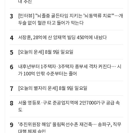
대 추진
3
[인터뷰] "뇌졸중 골든타임 지키는 '뇌동맥류 치료'"…개
두술 없이 혈관 타고 들어가 막는다
4
서장훈, 28억에 산 양재역 빌딩 450억에 내놨다
5
[오늘의 운세] 8월 9일 일요일
6
내후년부터 1주택자·3주택자 종부세 격차 커진다… 시
가 100억 안팎 수준부터는 줄어
7
[오늘의 별자리 운세] 8월 9일 일요일
8
서울 영등포·구로 준공업지역에 2만7000가구 공급 속
도
9
'추진위원장 해임' 올림픽선수촌 재건축… 송파구, 직무
대행 체제 승인