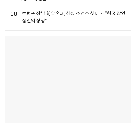
10
트럼프 장남 前약혼녀, 삼성 조선소 찾아… "한국 장인
정신의 상징"