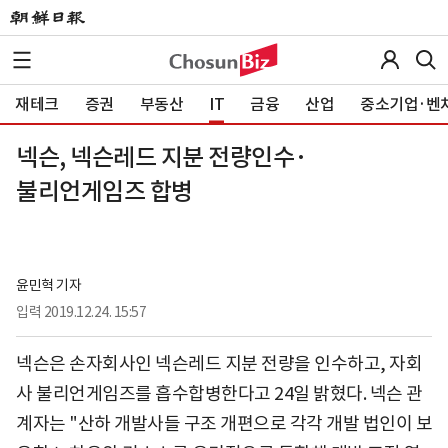
재테크
증권
부동산
IT
금융
산업
중소기업·벤
넥슨, 넥슨레드 지분 전량인수·
불리언게임즈 합병
윤민혁 기자
입력
2019.12.24. 15:57
넥슨은 손자회사인 넥슨레드 지분 전량을 인수하고, 자회
사 불리언게임즈를 흡수합병한다고 24일 밝혔다. 넥슨 관
계자는 "산하 개발사들 구조 개편으로 각각 개발 법인이 보