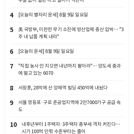
두술 없이 혈관 타고 들어가 막는다
4
[오늘의 별자리 운세] 8월 9일 일요일
5
美 국방부, 이란전 무기 소진에 방산업체 증산 압박… "3
주 내 납품 계획 내라"
6
[오늘의 운세] 8월 9일 일요일
7
"직접 농사 안 지으면 내년까지 팔아라"… 양도세 중과
에 떨고 있는 6070
8
서장훈, 28억에 산 양재역 빌딩 450억에 내놨다
9
서울 영등포·구로 준공업지역에 2만7000가구 공급 속
도
10
내후년부터 1주택자·3주택자 종부세 격차 커진다…
시가 100억 안팎 수준부터는 줄어