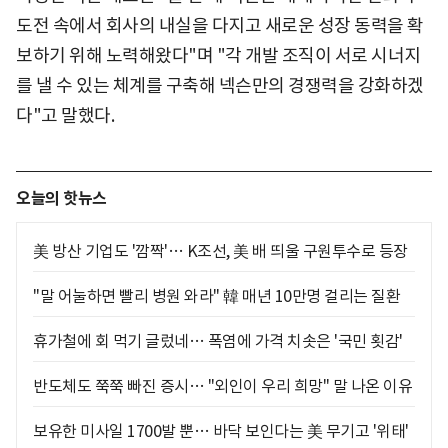
도전 속에서 회사의 내실을 다지고 새로운 성장 동력을 확
보하기 위해 노력해왔다"며 "각 개발 조직이 서로 시너지
를 낼 수 있는 체계를 구축해 넥슨만의 경쟁력을 강화하겠
다"고 말했다.
오늘의 핫뉴스
美 방산 기업도 '깜짝'… K조선, 美 배 띄울 구원투수로 등장
"말 어눌하면 빨리 병원 와라" 韓 매년 10만명 걸리는 질환
휴가철에 회 먹기 글렀네… 폭염에 가격 치솟은 '국민 횟감'
반도체도 쭉쭉 빠진 증시… "외인이 우리 희망" 말 나온 이유
보유한 미사일 1700발 뿐… 바닥 보인다는 美 무기고 '위태'