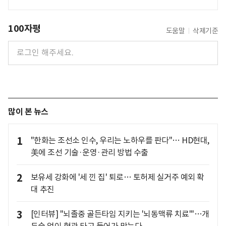
100자평
도움말
삭제기준
많이 본 뉴스
1
"한화는 조선소 인수, 우리는 노하우를 판다"… HD현대,
美에 조선 기술·운영·관리 방법 수출
2
보유세 강화에 '세 낀 집' 퇴로… 토허제 실거주 예외 확
대 추진
3
[인터뷰] "뇌졸중 골든타임 지키는 '뇌동맥류 치료'"…개