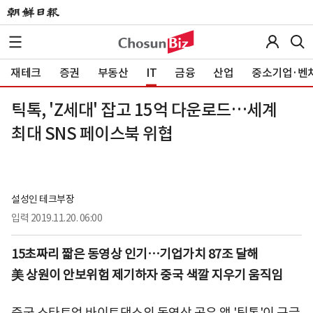
재테크
증권
부동산
IT
금융
산업
중소기업·벤
틱톡, 'Z세대' 잡고 15억 다운로드…세계
최대 SNS 페이스북 위협
설성인 테크부장
입력
2019.11.20. 06:00
15초짜리 짧은 동영상 인기…기업가치 87조 달해
美 상원이 안보위험 제기하자 중국 색깔 지우기 움직임
중국 스타트업 바이트댄스의 동영상 공유 앱 '틱톡'이 구글