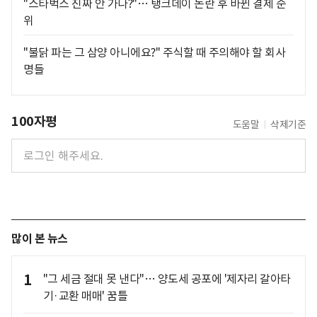
"스타벅스 진짜 안 가나?"… 탱크데이 논란 후 바뀐 결제 순
위
"불닭 파는 그 삼양 아니에요?" 주식할 때 주의해야 할 회사
명들
100자평
도움말
삭제기준
많이 본 뉴스
1
"그 세금 절대 못 낸다"… 양도세 공포에 '제자리 갈아타
기·교환 매매' 꿈틀