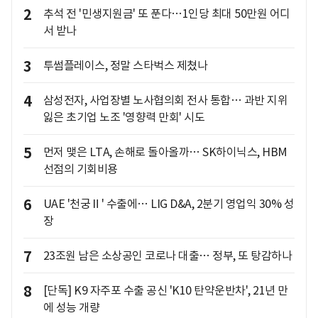
2
추석 전 '민생지원금' 또 푼다…1인당 최대 50만원 어디
서 받나
3
투썸플레이스, 정말 스타벅스 제쳤나
4
삼성전자, 사업장별 노사협의회 전사 통합… 과반 지위
잃은 초기업 노조 '영향력 만회' 시도
5
먼저 맺은 LTA, 손해로 돌아올까… SK하이닉스, HBM
선점의 기회비용
6
UAE '천궁Ⅱ' 수출에… LIG D&A, 2분기 영업익 30% 성
장
7
23조원 남은 소상공인 코로나 대출… 정부, 또 탕감하나
8
[단독] K9 자주포 수출 공신 'K10 탄약운반차', 21년 만
에 성능 개량