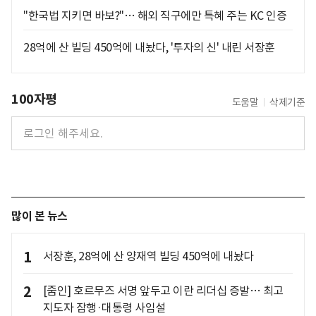
"한국법 지키면 바보?"… 해외 직구에만 특혜 주는 KC 인증
28억에 산 빌딩 450억에 내놨다, '투자의 신' 내린 서장훈
100자평
도움말
삭제기준
많이 본 뉴스
1
서장훈, 28억에 산 양재역 빌딩 450억에 내놨다
2
[줌인] 호르무즈 서명 앞두고 이란 리더십 증발… 최고
지도자 잠행·대통령 사임설