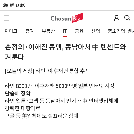
재테크
증권
부동산
IT
금융
산업
중소기업·벤
손정의·이해진 동맹, 동남아서 中 텐센트와
겨룬다
[오늘의 세상] 라인·야후재팬 통합 추진
라인 8000만·야후재팬 5000만명 일본 인터넷 시장
단숨에 장악
라인 웹툰·그랩 등 동남아서 인기… 中 인터넷업체에
강력한 대항마로
구글 등 美업체에도 껄끄러운 상대