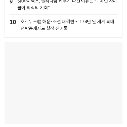
9
SK하이닉스, 솔리다임 키우기 나선 이유는…"이번 사이
클이 최적의 기회"
10
호르무즈發 해운·조선 대격변… 174년 된 세계 최대
선박중개사도 실적 신기록