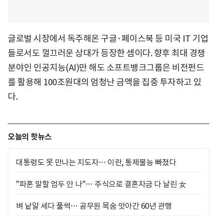
글로벌 시장에서 독주해온 구글·페이스북 등 미국 IT 기업
들로서도 껄끄러운 상대가 등장한 셈이다. 향후 최대 경쟁
분야인 인공지능(AI)만 해도 소프트뱅크그룹은 비전펀드
를 활용해 100조원대의 엄청난 금액을 집중 투자하고 있
다.
오늘의 핫뉴스
대통령도 못 만나는 지도자… 이란, 통제불능 빠졌다
"파혼 말할 엄두 안 나"… 주식으로 결혼자금 다 날린 女
벼 낱알 세다 풀썩… 공무원 목숨 앗아간 60년 관행