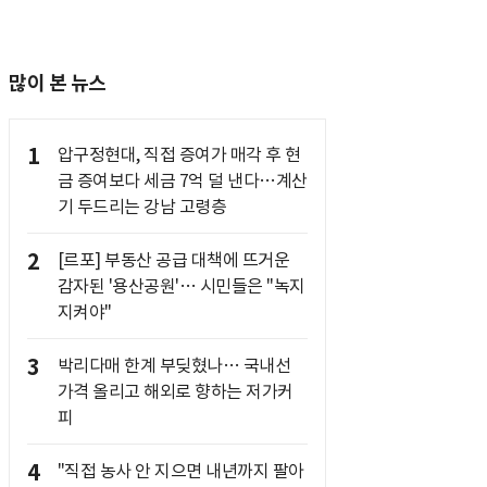
많이 본 뉴스
1
압구정현대, 직접 증여가 매각 후 현
금 증여보다 세금 7억 덜 낸다…계산
기 두드리는 강남 고령층
2
[르포] 부동산 공급 대책에 뜨거운
감자된 '용산공원'… 시민들은 "녹지
지켜야"
3
박리다매 한계 부딪혔나… 국내선
가격 올리고 해외로 향하는 저가커
피
4
"직접 농사 안 지으면 내년까지 팔아