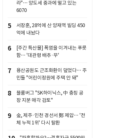
라"… 양도세 중과에 떨고 있는
6070
5
서장훈, 28억에 산 양재역 빌딩 450
억에 내놨다
6
[주간 특산물] 폭염을 이겨내는 푸릇
함… '대관령 배추·무'
7
용산공원도 근조화환이 덮었다… 주
민들 "어린이정원에 주택 안 돼"
8
블룸버그 "SK하이닉스, 中 충칭 공
장 지분 매각 검토"
9
金, 제주·인천 경선서 鄭 제압… '전
체 누적 1위' 다시 탈환
"파혼할까요?…결혼자금 5500만