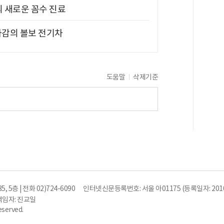
의 새로운 꼼수 진료
차감의 볼보 전기차
도움말
삭제기준
5층 | 전화 02)724-6090
인터넷신문등록번호: 서울 아01175 (등록일자: 2010
임자: 진교일
eserved.