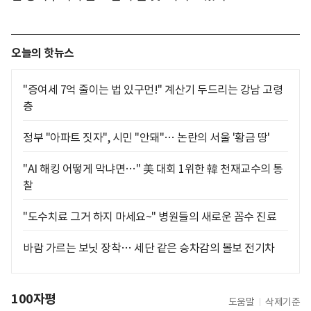
오늘의 핫뉴스
"증여세 7억 줄이는 법 있구먼!" 계산기 두드리는 강남 고령
층
정부 "아파트 짓자", 시민 "안돼"… 논란의 서울 '황금 땅'
"AI 해킹 어떻게 막냐면…" 美 대회 1위한 韓 천재교수의 통
찰
"도수치료 그거 하지 마세요~" 병원들의 새로운 꼼수 진료
바람 가르는 보닛 장착… 세단 같은 승차감의 볼보 전기차
100자평
도움말
삭제기준