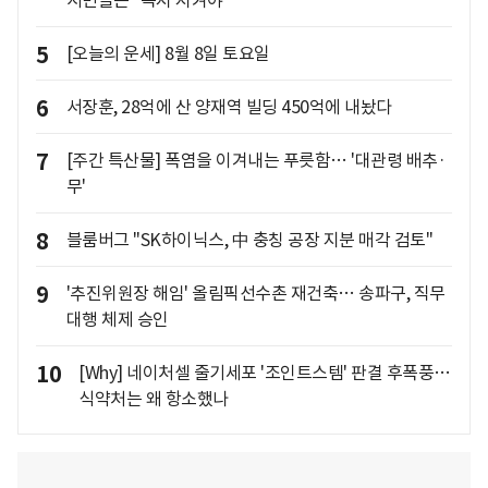
5
[오늘의 운세] 8월 8일 토요일
6
서장훈, 28억에 산 양재역 빌딩 450억에 내놨다
7
[주간 특산물] 폭염을 이겨내는 푸릇함… '대관령 배추·
무'
8
블룸버그 "SK하이닉스, 中 충칭 공장 지분 매각 검토"
9
'추진위원장 해임' 올림픽선수촌 재건축… 송파구, 직무
대행 체제 승인
10
[Why] 네이처셀 줄기세포 '조인트스템' 판결 후폭풍…
식약처는 왜 항소했나