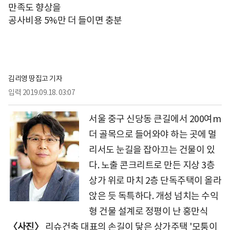
만족도 향상을
공사비용 5%만 더 들이면 충분
김리영 땅집고 기자
입력
2019.09.18. 03:07
서울 중구 신당동 큰길에서 200여m
더 골목으로 들어와야 하는 곳에 멀
리서도 눈길을 잡아끄는 건물이 있
다. 노출 콘크리트로 만든 지상 3층
상가 위로 마치 2층 단독주택이 올라
앉은 듯 독특하다. 개성 넘치는 수익
형 건물 설계로 정평이 난 홍만식
〈사진〉
리슈건축 대표의 손길이 닿은 상가주택 '모퉁이