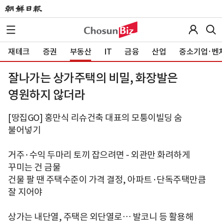
재테크
증권
부동산
IT
금융
산업
중소기업·벤
잘나가는 상가주택의 비밀, 화장발은
영원하지 않더라
[땅집GO] 홍만식 리슈건축 대표의 모퉁이빌딩 숨
불어넣기
거주·수익 두마리 토끼 잡으려면 - 외관만 화려하게
꾸미는 건 금물
건물 팔 땐 주택수준이 가격 결정, 아파트·단독주택만큼
잘 지어야
상가는 내단열, 주택은 외단열로… 발코니 등 활용해