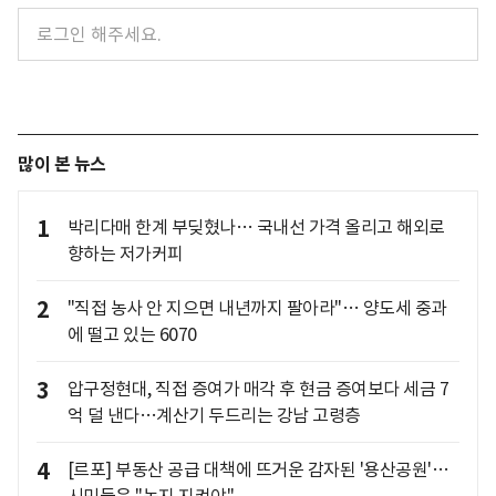
많이 본 뉴스
1
박리다매 한계 부딪혔나… 국내선 가격 올리고 해외로
향하는 저가커피
2
"직접 농사 안 지으면 내년까지 팔아라"… 양도세 중과
에 떨고 있는 6070
3
압구정현대, 직접 증여가 매각 후 현금 증여보다 세금 7
억 덜 낸다…계산기 두드리는 강남 고령층
4
[르포] 부동산 공급 대책에 뜨거운 감자된 '용산공원'…
시민들은 "녹지 지켜야"