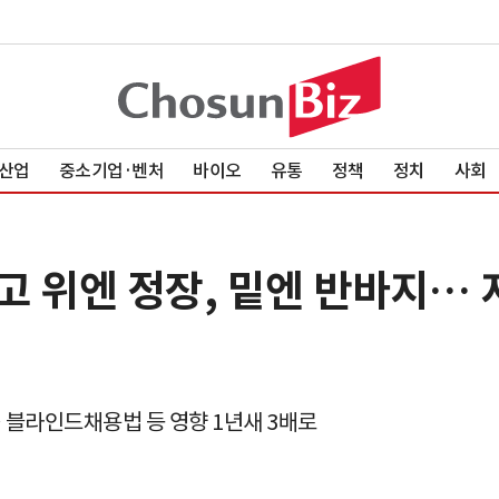
산업
중소기업·벤처
바이오
유통
정책
정치
사회
 위엔 정장, 밑엔 반바지… 
'… 블라인드채용법 등 영향 1년새 3배로