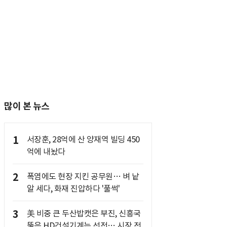
많이 본 뉴스
1
서장훈, 28억에 산 양재역 빌딩 450
억에 내놨다
2
폭염에도 현장 지킨 공무원… 벼 낱
알 세다, 화재 진압하다 '풀썩'
3
美 비중 큰 두산밥캣은 부진, 신흥국
뚫은 HD건설기계는 선전… 시장 전