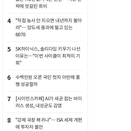
략에 엇갈린 희비
4
"직접 농사 안 지으면 내년까지 팔아
라"… 양도세 중과에 떨고 있는
6070
5
SK하이닉스, 솔리다임 키우기 나선
이유는…"이번 사이클이 최적의 기
회"
6
수백만원 오른 국민 첫차 아반떼 흥
행 성공할까
7
[사이언스카페] AI가 세균 잡는 바이
러스 생성, 내성균도 감염
8
"강제 국장 복귀냐"… ISA 세제 개편
에 투자자 불만