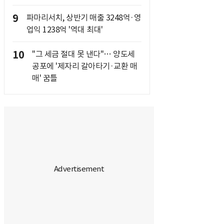
9
파마리서치, 상반기 매출 3248억·영
업익 1238억 '역대 최대'
10
"그 세금 절대 못 낸다"… 양도세
공포에 '제자리 갈아타기·교환 매
매' 꿈틀