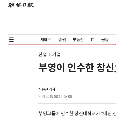
재테크
증권
부동산
IT
금융
산업
기업
부영이 인수한 창신
신은진 기자
입력
2019.08.12. 03:09
부영그룹
이 인수한 창신대학교가 "내년 