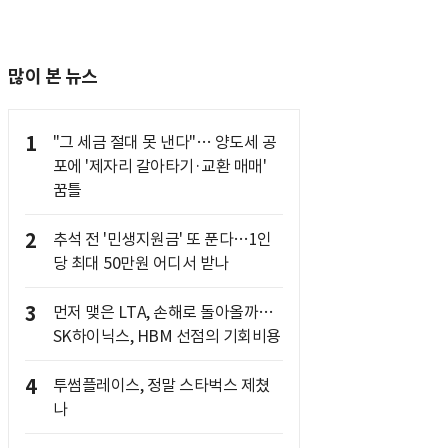
많이 본 뉴스
1
"그 세금 절대 못 낸다"… 양도세 공
포에 '제자리 갈아타기·교환 매매'
꿈틀
2
추석 전 '민생지원금' 또 푼다…1인
당 최대 50만원 어디서 받나
3
먼저 맺은 LTA, 손해로 돌아올까…
SK하이닉스, HBM 선점의 기회비용
4
투썸플레이스, 정말 스타벅스 제쳤
나