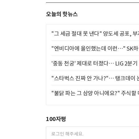
오늘의 핫뉴스
"그 세금 절대 못 낸다" 양도세 공포, 
"엔비디아에 올인했는데 이런…" SK
'중동 천궁' 제대로 터졌다… LIG 2분
"스타벅스 진짜 안 가나?"… 탱크데이 
"불닭 파는 그 삼양 아니에요?" 주식할
100자평