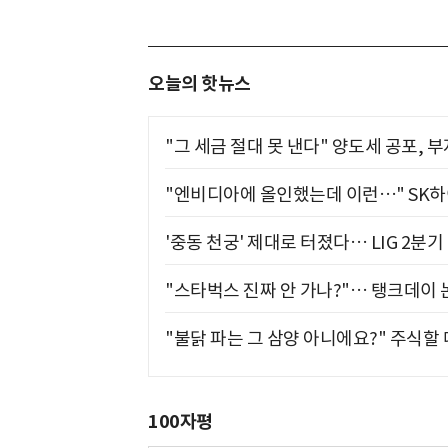
오늘의 핫뉴스
"그 세금 절대 못 낸다" 양도세 공포, 
"엔비디아에 올인했는데 이런…" SK
'중동 천궁' 제대로 터졌다… LIG 2분
"스타벅스 진짜 안 가나?"… 탱크데이 
"불닭 파는 그 삼양 아니에요?" 주식할
100자평