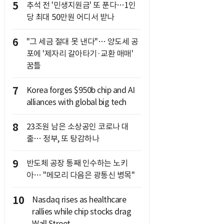
5
추석 전 '민생지원금' 또 푼다…1인
당 최대 50만원 어디서 받나
6
"그 세금 절대 못 낸다"… 양도세 공
포에 '제자리 갈아타기·교환 매매'
꿈틀
7
Korea forges $950b chip and AI
alliances with global big tech
8
23조원 남은 소상공인 코로나 대
출… 정부, 또 탕감하나
9
반도체 공장 통째 인수하는 노키
아… "메모리 다음은 광통신 병목"
10
Nasdaq rises as healthcare
rallies while chip stocks drag
Wall Street