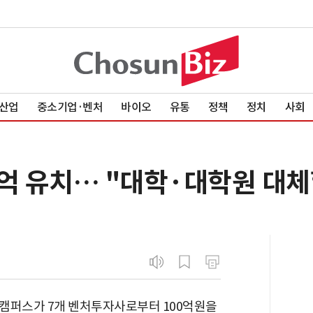
산업
중소기업·벤처
바이오
유통
정책
정치
사회
억 유치… "대학·대학원 대체
트캠퍼스가 7개 벤처투자사로부터 100억원을