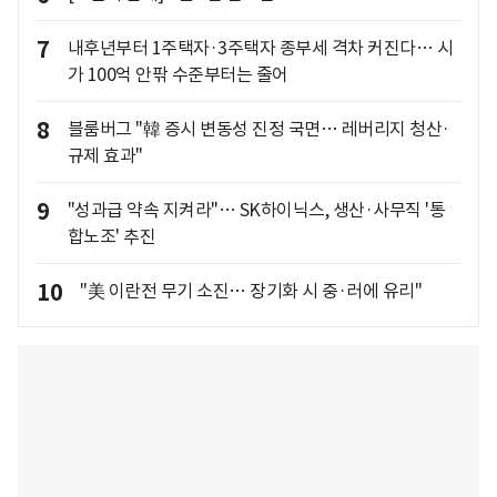
7
내후년부터 1주택자·3주택자 종부세 격차 커진다… 시
가 100억 안팎 수준부터는 줄어
8
블룸버그 "韓 증시 변동성 진정 국면… 레버리지 청산·
규제 효과"
9
"성과급 약속 지켜라"… SK하이닉스, 생산·사무직 '통
합노조' 추진
10
"美 이란전 무기 소진… 장기화 시 중·러에 유리"