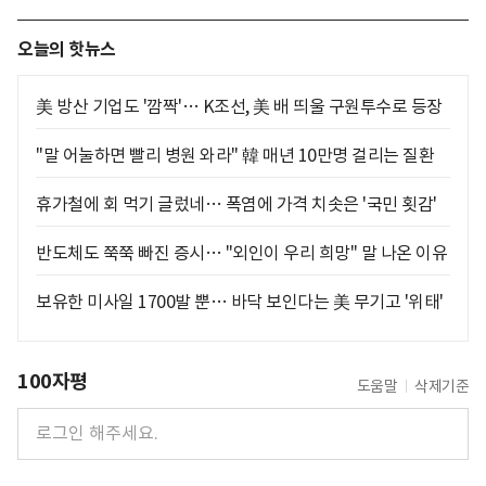
오늘의 핫뉴스
美 방산 기업도 '깜짝'… K조선, 美 배 띄울 구원투수로 등장
"말 어눌하면 빨리 병원 와라" 韓 매년 10만명 걸리는 질환
휴가철에 회 먹기 글렀네… 폭염에 가격 치솟은 '국민 횟감'
반도체도 쭉쭉 빠진 증시… "외인이 우리 희망" 말 나온 이유
보유한 미사일 1700발 뿐… 바닥 보인다는 美 무기고 '위태'
100자평
도움말
삭제기준