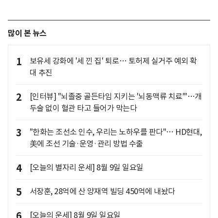
많이 본 뉴스
1
보유세 강화에 '세 낀 집' 퇴로… 토허제 실거주 예외 확
대 추진
2
[인터뷰] "뇌졸중 골든타임 지키는 '뇌동맥류 치료'"…개
두술 없이 혈관 타고 들어가 막는다
3
"한화는 조선소 인수, 우리는 노하우를 판다"… HD현대,
美에 조선 기술·운영·관리 방법 수출
4
[오늘의 별자리 운세] 8월 9일 일요일
5
서장훈, 28억에 산 양재역 빌딩 450억에 내놨다
6
[오늘의 운세] 8월 9일 일요일