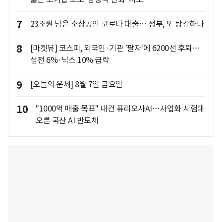
7
23조원 남은 소상공인 코로나 대출… 정부, 또 탕감하나
8
[마켓뷰] 코스피, 외국인·기관 '팔자'에 6200선 후퇴…
삼전 6%·닉스 10% 급락
9
[오늘의 운세] 8월 7일 금요일
10
"1000억 매출 목표" 내건 퓨리오사AI…사업화 시험대
오른 국산 AI 반도체