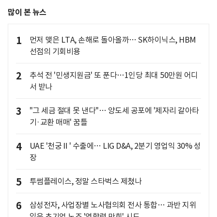
많이 본 뉴스
1
먼저 맺은 LTA, 손해로 돌아올까… SK하이닉스, HBM
선점의 기회비용
2
추석 전 '민생지원금' 또 푼다…1인당 최대 50만원 어디
서 받나
3
"그 세금 절대 못 낸다"… 양도세 공포에 '제자리 갈아타
기·교환 매매' 꿈틀
4
UAE '천궁Ⅱ' 수출에… LIG D&A, 2분기 영업익 30% 성
장
5
투썸플레이스, 정말 스타벅스 제쳤나
6
삼성전자, 사업장별 노사협의회 전사 통합… 과반 지위
잃은 초기업 노조 '영향력 만회' 시도