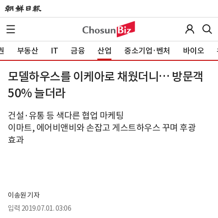
권
부동산
IT
금융
산업
중소기업·벤처
바이오
모델하우스를 이케아로 채웠더니… 방문객
50% 늘더라
건설·유통 등 색다른 협업 마케팅
이마트, 에어비앤비와 손잡고 게스트하우스 꾸며 후광
효과
이송원 기자
입력
2019.07.01. 03:06