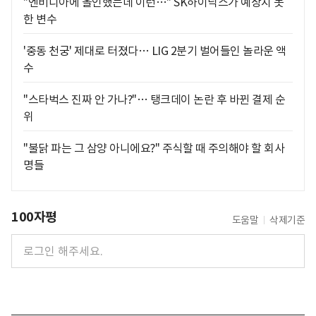
"엔비디아에 올인했는데 이런…" SK하이닉스가 예상치 못
한 변수
'중동 천궁' 제대로 터졌다… LIG 2분기 벌어들인 놀라운 액
수
"스타벅스 진짜 안 가나?"… 탱크데이 논란 후 바뀐 결제 순
위
"불닭 파는 그 삼양 아니에요?" 주식할 때 주의해야 할 회사
명들
100자평
도움말
삭제기준