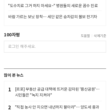
"도수치료 그거 하지 마세요~" 병원들의 새로운 꼼수 진료
바람 가르는 보닛 장착… 세단 같은 승차감의 볼보 전기차
100자평
도움말
삭제기준
많이 본 뉴스
1
[르포] 부동산 공급 대책에 뜨거운 감자된 '용산공원'…
시민들은 "녹지 지켜야"
2
"직접 농사 안 지으면 내년까지 팔아라"… 양도세 중과