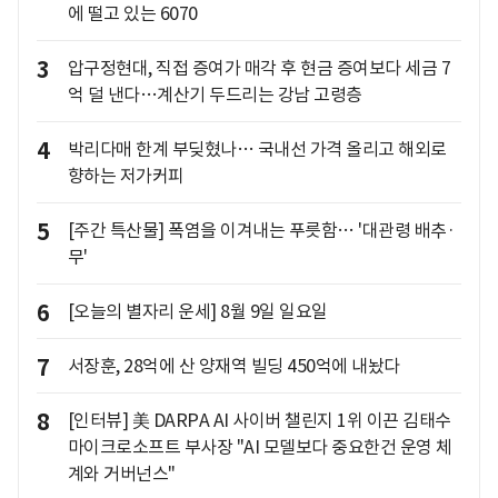
에 떨고 있는 6070
3
압구정현대, 직접 증여가 매각 후 현금 증여보다 세금 7
억 덜 낸다…계산기 두드리는 강남 고령층
4
박리다매 한계 부딪혔나… 국내선 가격 올리고 해외로
향하는 저가커피
5
[주간 특산물] 폭염을 이겨내는 푸릇함… '대관령 배추·
무'
6
[오늘의 별자리 운세] 8월 9일 일요일
7
서장훈, 28억에 산 양재역 빌딩 450억에 내놨다
8
[인터뷰] 美 DARPA AI 사이버 챌린지 1위 이끈 김태수
마이크로소프트 부사장 "AI 모델보다 중요한건 운영 체
계와 거버넌스"