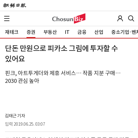
재테크
증권
부동산
IT
금융
산업
중소기업·벤
단돈 만원으로 피카소 그림에 투자할 수
있어요
핀크, 아트투게더와 제휴 서비스… 작품 지분 구매…
2030 관심 높아
김태근 기자
입력
2019.06.25. 03:07