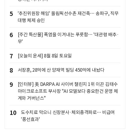
5
'추진위원장 해임' 올림픽선수촌 재건축… 송파구, 직무
대행 체제 승인
6
[주간 특산물] 폭염을 이겨내는 푸릇함… '대관령 배추·
무'
7
[오늘의 운세] 8월 8일 토요일
8
서장훈, 28억에 산 양재역 빌딩 450억에 내놨다
9
[인터뷰] 美 DARPA AI 사이버 챌린지 1위 이끈 김태수
마이크로소프트 부사장 "AI 모델보다 중요한건 운영 체
계와 거버넌스"
10
도수치료 막으니 신장분사·체외충격파로… 비급여
'풍선효과'