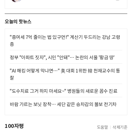
오늘의 핫뉴스
"증여세 7억 줄이는 법 있구먼!" 계산기 두드리는 강남 고령
층
정부 "아파트 짓자", 시민 "안돼"… 논란의 서울 '황금 땅'
"AI 해킹 어떻게 막냐면…" 美 대회 1위한 韓 천재교수의 통
찰
"도수치료 그거 하지 마세요~" 병원들의 새로운 꼼수 진료
바람 가르는 보닛 장착… 세단 같은 승차감의 볼보 전기차
100자평
도움말
삭제기준