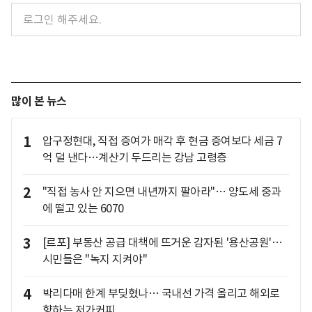
많이 본 뉴스
1
압구정현대, 직접 증여가 매각 후 현금 증여보다 세금 7
억 덜 낸다…계산기 두드리는 강남 고령층
2
"직접 농사 안 지으면 내년까지 팔아라"… 양도세 중과
에 떨고 있는 6070
3
[르포] 부동산 공급 대책에 뜨거운 감자된 '용산공원'…
시민들은 "녹지 지켜야"
4
박리다매 한계 부딪혔나… 국내선 가격 올리고 해외로
향하는 저가커피