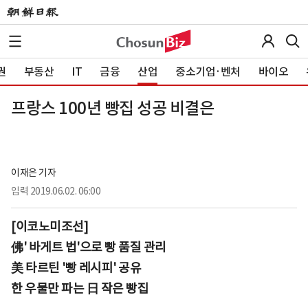
권
부동산
IT
금융
산업
중소기업·벤처
바이오
프랑스 100년 빵집 성공 비결은
이재은 기자
입력
2019.06.02. 06:00
[이코노미조선]
佛' 바게트 법'으로 빵 품질 관리
美 타르틴 '빵 레시피' 공유
한 우물만 파는 日 작은 빵집