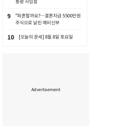
통령 사임설
9
"파혼할까요?…결혼자금 5500만원
주식으로 날린 예비신부
10
[오늘의 운세] 8월 8일 토요일