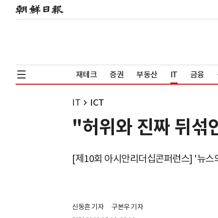
재테크
증권
부동산
IT
금융
IT
ICT
"허위와 진짜 뒤섞
[제10회 아시안리더십콘퍼런스] '뉴스의
신동흔 기자
구본우 기자