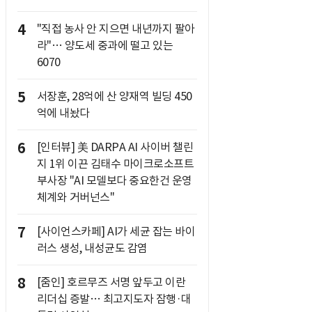
4
"직접 농사 안 지으면 내년까지 팔아
라"… 양도세 중과에 떨고 있는
6070
5
서장훈, 28억에 산 양재역 빌딩 450
억에 내놨다
6
[인터뷰] 美 DARPA AI 사이버 챌린
지 1위 이끈 김태수 마이크로소프트
부사장 "AI 모델보다 중요한건 운영
체계와 거버넌스"
7
[사이언스카페] AI가 세균 잡는 바이
러스 생성, 내성균도 감염
8
[줌인] 호르무즈 서명 앞두고 이란
리더십 증발… 최고지도자 잠행·대