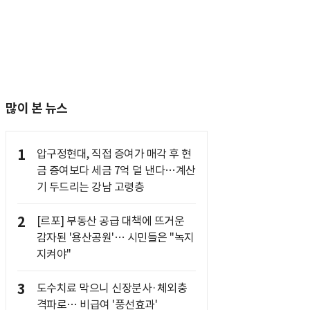
많이 본 뉴스
1
압구정현대, 직접 증여가 매각 후 현
금 증여보다 세금 7억 덜 낸다…계산
기 두드리는 강남 고령층
2
[르포] 부동산 공급 대책에 뜨거운
감자된 '용산공원'… 시민들은 "녹지
지켜야"
3
도수치료 막으니 신장분사·체외충
격파로… 비급여 '풍선효과'