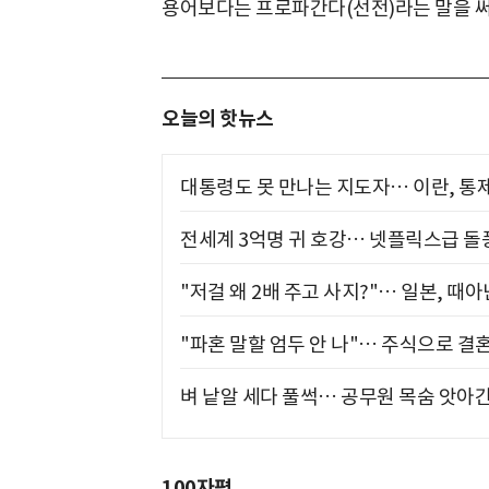
용어보다는 프로파간다(선전)라는 말을 써
오늘의 핫뉴스
대통령도 못 만나는 지도자… 이란, 통
전세계 3억명 귀 호강… 넷플릭스급 돌
"저걸 왜 2배 주고 사지?"… 일본, 때
"파혼 말할 엄두 안 나"… 주식으로 결
벼 낱알 세다 풀썩… 공무원 목숨 앗아간
100자평