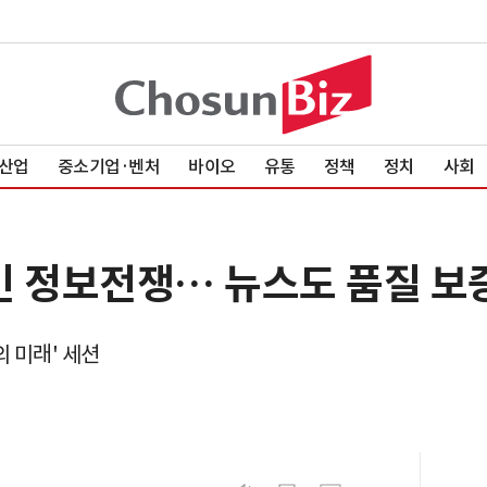
산업
중소기업·벤처
바이오
유통
정책
정치
사회
인 정보전쟁… 뉴스도 품질 보
 미래' 세션