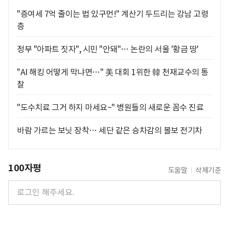
"증여세 7억 줄이는 법 있구먼!" 계산기 두드리는 강남 고령
층
정부 "아파트 짓자", 시민 "안돼"… 논란의 서울 '황금 땅'
"AI 해킹 어떻게 막냐면…" 美 대회 1위한 韓 천재교수의 통
찰
"도수치료 그거 하지 마세요~" 병원들의 새로운 꼼수 진료
바람 가르는 보닛 장착… 세단 같은 승차감의 볼보 전기차
100자평
도움말
삭제기준