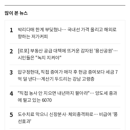
많이 본 뉴스
1
박리다매 한계 부딪혔나… 국내선 가격 올리고 해외로
향하는 저가커피
2
[르포] 부동산 공급 대책에 뜨거운 감자된 '용산공원'…
시민들은 "녹지 지켜야"
3
압구정현대, 직접 증여가 매각 후 현금 증여보다 세금 7
억 덜 낸다…계산기 두드리는 강남 고령층
4
"직접 농사 안 지으면 내년까지 팔아라"… 양도세 중과
에 떨고 있는 6070
5
도수치료 막으니 신장분사·체외충격파로… 비급여 '풍
선효과'