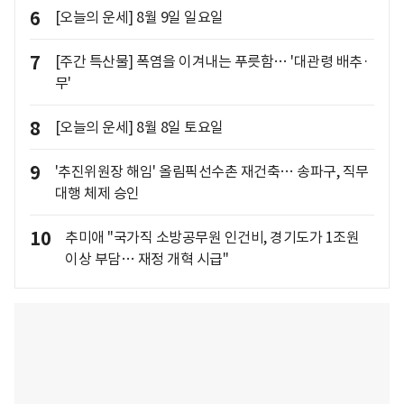
6
[오늘의 운세] 8월 9일 일요일
7
[주간 특산물] 폭염을 이겨내는 푸릇함… '대관령 배추·
무'
8
[오늘의 운세] 8월 8일 토요일
9
'추진위원장 해임' 올림픽선수촌 재건축… 송파구, 직무
대행 체제 승인
10
추미애 "국가직 소방공무원 인건비, 경기도가 1조원
이상 부담… 재정 개혁 시급"