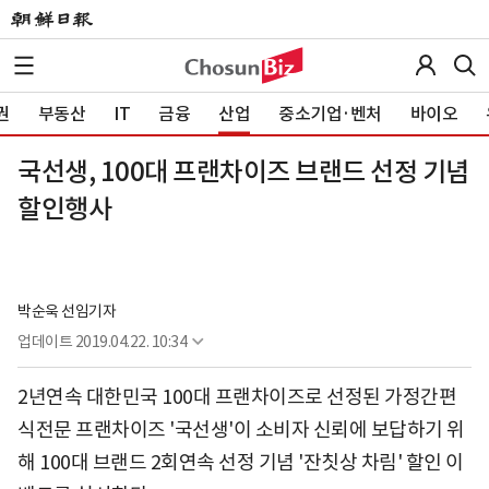
권
부동산
IT
금융
산업
중소기업·벤처
바이오
국선생, 100대 프랜차이즈 브랜드 선정 기념
할인행사
박순욱 선임기자
업데이트
2019.04.22. 10:34
2년연속 대한민국 100대 프랜차이즈로 선정된 가정간편
식전문 프랜차이즈 '국선생'이 소비자 신뢰에 보답하기 위
해 100대 브랜드 2회연속 선정 기념 '잔칫상 차림' 할인 이