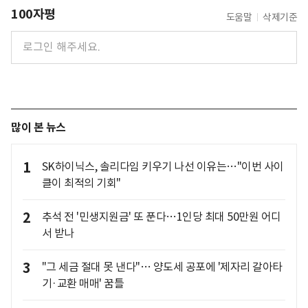
100자평
도움말
삭제기준
많이 본 뉴스
1
SK하이닉스, 솔리다임 키우기 나선 이유는…"이번 사이
클이 최적의 기회"
2
추석 전 '민생지원금' 또 푼다…1인당 최대 50만원 어디
서 받나
3
"그 세금 절대 못 낸다"… 양도세 공포에 '제자리 갈아타
기·교환 매매' 꿈틀