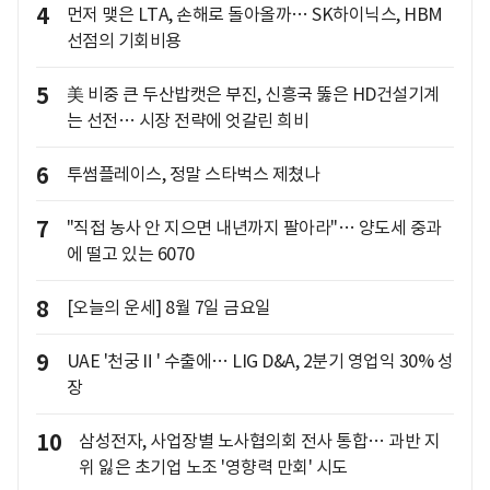
4
먼저 맺은 LTA, 손해로 돌아올까… SK하이닉스, HBM
선점의 기회비용
5
美 비중 큰 두산밥캣은 부진, 신흥국 뚫은 HD건설기계
는 선전… 시장 전략에 엇갈린 희비
6
투썸플레이스, 정말 스타벅스 제쳤나
7
"직접 농사 안 지으면 내년까지 팔아라"… 양도세 중과
에 떨고 있는 6070
8
[오늘의 운세] 8월 7일 금요일
9
UAE '천궁Ⅱ' 수출에… LIG D&A, 2분기 영업익 30% 성
장
10
삼성전자, 사업장별 노사협의회 전사 통합… 과반 지
위 잃은 초기업 노조 '영향력 만회' 시도