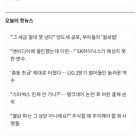
오늘의 핫뉴스
"그 세금 절대 못 낸다" 양도세 공포, 부자들의 '절세법'
"엔비디아에 올인했는데 이런…" SK하이닉스가 예상치 못
한 변수
'중동 천궁' 제대로 터졌다… LIG 2분기 벌어들인 놀라운 액
수
"스타벅스 진짜 안 가나?"… 탱크데이 논란 후 바뀐 결제 순
위
"불닭 파는 그 삼양 아니에요?" 주식할 때 주의해야 할 회사
명들