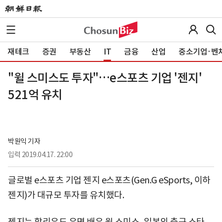
재테크
증권
부동산
IT
금융
산업
중소기업·벤
"윌 스미스도 투자"…e스포츠 기업 '젠지'
521억 유치
박원익 기자
입력
2019.04.17. 22:00
글로벌 e스포츠 기업 젠지 e스포츠(Gen.G eSports, 이하
젠지)가 대규모 투자를 유치했다.
젠지는 할리우드 유명 배우 윌 스미스, 일본의 축구 스타