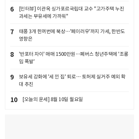
6
[인터뷰] 이관옥 싱가포르국립대 교수 "고가주택 누진
과세는 부유세에 가까워"
7
태풍 3개 한꺼번에 북상…'페이러우'까지 가세, 한반도
영향은
8
'반포터 자이' 매매 1500만원…폐버스 청년주택에 '조롱
밈 폭발'
9
보유세 강화에 '세 낀 집' 퇴로… 토허제 실거주 예외 확
대 추진
10
[오늘의 운세] 8월 10일 월요일