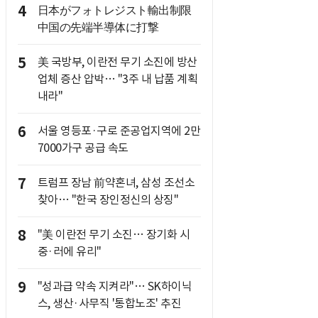
4
日本がフォトレジスト輸出制限
中国の先端半導体に打撃
5
美 국방부, 이란전 무기 소진에 방산
업체 증산 압박… "3주 내 납품 계획
내라"
6
서울 영등포·구로 준공업지역에 2만
7000가구 공급 속도
7
트럼프 장남 前약혼녀, 삼성 조선소
찾아… "한국 장인정신의 상징"
8
"美 이란전 무기 소진… 장기화 시
중·러에 유리"
9
"성과급 약속 지켜라"… SK하이닉
스, 생산·사무직 '통합노조' 추진