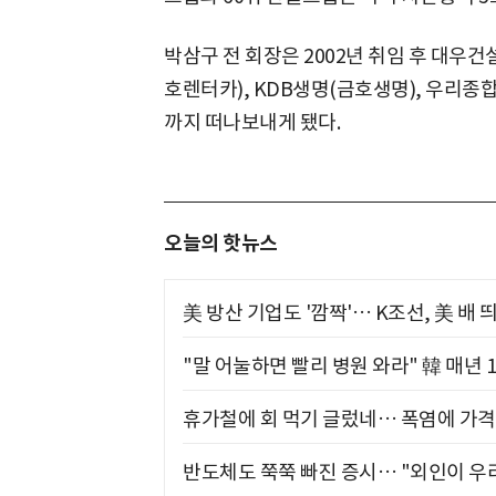
박삼구 전 회장은 2002년 취임 후 대우건
호렌터카), KDB생명(금호생명), 우리
까지 떠나보내게 됐다.
오늘의 핫뉴스
美 방산 기업도 '깜짝'… K조선, 美 배
"말 어눌하면 빨리 병원 와라" 韓 매년 
휴가철에 회 먹기 글렀네… 폭염에 가격 
반도체도 쭉쭉 빠진 증시… "외인이 우리