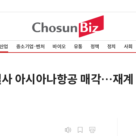
산업
중소기업·벤처
바이오
유통
정책
정치
사회
열사 아시아나항공 매각…재계 