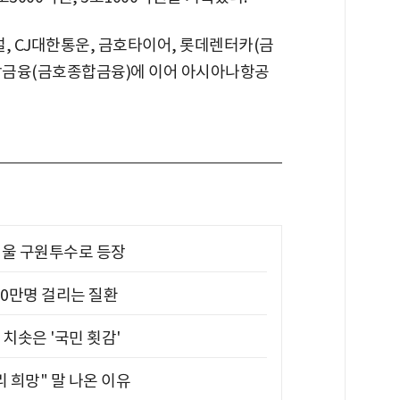
설, CJ대한통운, 금호타이어, 롯데렌터카(금
종합금융(금호종합금융)에 이어 아시아나항공
 띄울 구원투수로 등장
10만명 걸리는 질환
치솟은 '국민 횟감'
 희망" 말 나온 이유