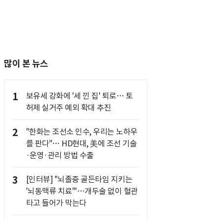
많이 본 뉴스
1
보유세 강화에 '세 낀 집' 퇴로… 토
허제 실거주 예외 확대 추진
2
"한화는 조선소 인수, 우리는 노하우
를 판다"… HD현대, 美에 조선 기술
·운영·관리 방법 수출
3
[인터뷰] "뇌졸중 골든타임 지키는
'뇌동맥류 치료'"…개두술 없이 혈관
타고 들어가 막는다