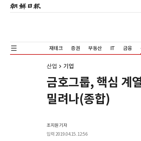
재테크
증권
부동산
IT
금융
산업
기업
금호그룹, 핵심 계
밀려나(종합)
조지원 기자
입력
2019.04.15. 12:56