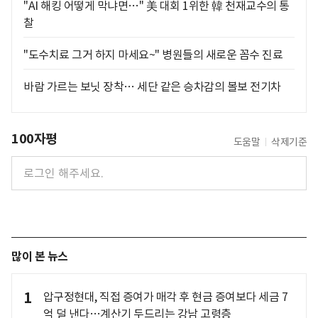
"AI 해킹 어떻게 막냐면…" 美 대회 1위한 韓 천재교수의 통
찰
"도수치료 그거 하지 마세요~" 병원들의 새로운 꼼수 진료
바람 가르는 보닛 장착… 세단 같은 승차감의 볼보 전기차
100자평
도움말
삭제기준
많이 본 뉴스
1
압구정현대, 직접 증여가 매각 후 현금 증여보다 세금 7
억 덜 낸다…계산기 두드리는 강남 고령층