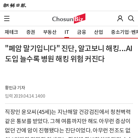
재테크
증권
부동산
IT
금융
산업
중소기업·벤
"폐암 말기입니다" 진단, 알고보니 해킹...AI
도입 늘수록 병원 해킹 위험 커진다
황민규 기자
입력
2019.04.14. 14:00
직장인 윤모씨(45세)는 지난해말 건강검진에서 청천벽력
같은 통보를 받았다. 그해 여름까지만 해도 아무런 증상이
없던 간에 암이 진행됐다는 진단이었다. 아무런 전조도 없