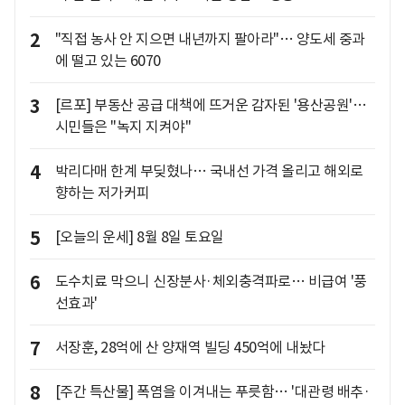
2
"직접 농사 안 지으면 내년까지 팔아라"… 양도세 중과
에 떨고 있는 6070
3
[르포] 부동산 공급 대책에 뜨거운 감자된 '용산공원'…
시민들은 "녹지 지켜야"
4
박리다매 한계 부딪혔나… 국내선 가격 올리고 해외로
향하는 저가커피
5
[오늘의 운세] 8월 8일 토요일
6
도수치료 막으니 신장분사·체외충격파로… 비급여 '풍
선효과'
7
서장훈, 28억에 산 양재역 빌딩 450억에 내놨다
8
[주간 특산물] 폭염을 이겨내는 푸릇함… '대관령 배추·