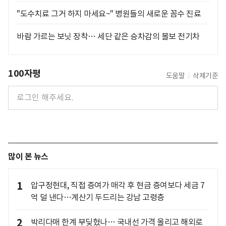
"도수치료 그거 하지 마세요~" 병원들의 새로운 꼼수 진료
바람 가르는 보닛 장착… 세단 같은 승차감의 볼보 전기차
100자평
도움말
삭제기준
많이 본 뉴스
1
압구정현대, 직접 증여가 매각 후 현금 증여보다 세금 7
억 덜 낸다…계산기 두드리는 강남 고령층
2
박리다매 한계 부딪혔나… 국내선 가격 올리고 해외로