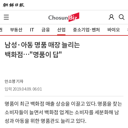
권
부동산
IT
금융
산업
중소기업·벤처
바이오
남성·아동 명품 매장 늘리는
백화점…"명품이 답"
안소영 기자
입력
2019.04.09. 06:01
명품이 최근 백화점 매출 상승을 이끌고 있다. 명품을 찾는
소비자들이 늘면서 백화점 업계는 소비자를 세분화해 남
성과 아동을 위한 명품관도 늘리고 있다.