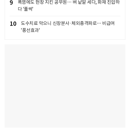
9
폭염에도 현장 지킨 공무원… 벼 낱알 세다, 화재 진압하
다 '풀썩'
10
도수치료 막으니 신장분사·체외충격파로… 비급여
'풍선효과'