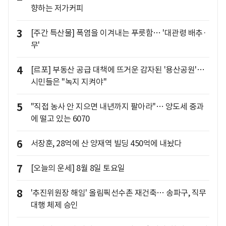
향하는 저가커피
3
[주간 특산물] 폭염을 이겨내는 푸릇함… '대관령 배추·
무'
4
[르포] 부동산 공급 대책에 뜨거운 감자된 '용산공원'…
시민들은 "녹지 지켜야"
5
"직접 농사 안 지으면 내년까지 팔아라"… 양도세 중과
에 떨고 있는 6070
6
서장훈, 28억에 산 양재역 빌딩 450억에 내놨다
7
[오늘의 운세] 8월 8일 토요일
8
'추진위원장 해임' 올림픽선수촌 재건축… 송파구, 직무
대행 체제 승인