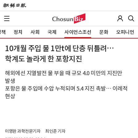
정책
정치
사회
국제
사이언스조선
문화
오피니언
10개월 주입 물 1만t에 단층 뒤틀려…
학계도 놀라게 한 포항지진
해외에선 지열발전 물 부을 때 규모 4.0 미만의 지진만
발생
포항은 물 주입에 수압 누적되며 5.4 지진 촉발… 이례적
현상
이영완 과학전문기자
최인준 기자