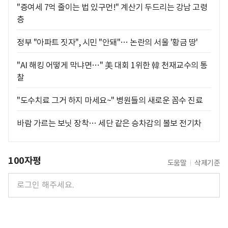
"증여세 7억 줄이는 법 있구먼!" 계산기 두드리는 강남 고령
층
정부 "아파트 짓자", 시민 "안돼"… 논란의 서울 '황금 땅'
"AI 해킹 어떻게 막냐면…" 美 대회 1위한 韓 천재교수의 통
찰
"도수치료 그거 하지 마세요~" 병원들의 새로운 꼼수 진료
바람 가르는 보닛 장착… 세단 같은 승차감의 볼보 전기차
100자평
도움말
삭제기준