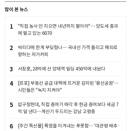
많이 본 뉴스
1
"직접 농사 안 지으면 내년까지 팔아라"… 양도세 중과
에 떨고 있는 6070
2
박리다매 한계 부딪혔나… 국내선 가격 올리고 해외로
향하는 저가커피
3
서장훈, 28억에 산 양재역 빌딩 450억에 내놨다
4
[르포] 부동산 공급 대책에 뜨거운 감자된 '용산공원'…
시민들은 "녹지 지켜야"
5
압구정현대, 직접 증여가 매각 후 현금 증여보다 세금 7
억 덜 낸다…계산기 두드리는 강남 고령층
6
[주간 특산물] 폭염을 이겨내는 푸릇함… '대관령 배추·