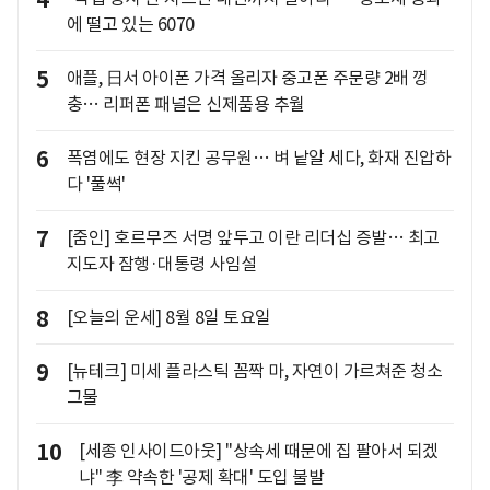
4
에 떨고 있는 6070
5
애플, 日서 아이폰 가격 올리자 중고폰 주문량 2배 껑
충… 리퍼폰 패널은 신제품용 추월
6
폭염에도 현장 지킨 공무원… 벼 낱알 세다, 화재 진압하
다 '풀썩'
7
[줌인] 호르무즈 서명 앞두고 이란 리더십 증발… 최고
지도자 잠행·대통령 사임설
8
[오늘의 운세] 8월 8일 토요일
9
[뉴테크] 미세 플라스틱 꼼짝 마, 자연이 가르쳐준 청소
그물
10
[세종 인사이드아웃] "상속세 때문에 집 팔아서 되겠
냐" 李 약속한 '공제 확대' 도입 불발