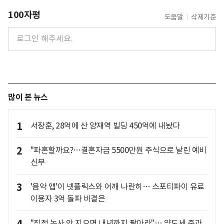
100자평
도움말
삭제기준
많이 본 뉴스
1
서장훈, 28억에 산 양재역 빌딩 450억에 내놨다
2
"파혼할까요?…결혼자금 5500만원 주식으로 날린 예비
신부
3
'음악 앱'이 넷플릭스와 어깨 나란히… 스포티파이 유료
이용자 3억 돌파 비결은
"직접 농사 안 지으면 내년까지 팔아라"… 양도세 중과