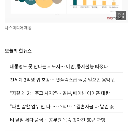
나스미디어 제공
오늘의 핫뉴스
대통령도 못 만나는 지도자… 이란, 통제불능 빠졌다
전세계 3억명 귀 호강… 넷플릭스급 돌풍 일으킨 음악 앱
"저걸 왜 2배 주고 사지?"… 일본, 때아닌 아이폰 대란
"파혼 말할 엄두 안 나"… 주식으로 결혼자금 다 날린 女
벼 낱알 세다 풀썩… 공무원 목숨 앗아간 60년 관행