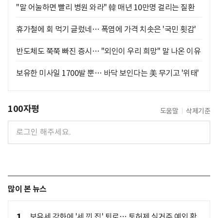
"말 어눌하면 빨리 병원 와라" 韓 매년 10만명 걸리는 질환
휴가철에 회 먹기 글렀네… 폭염에 가격 치솟은 '국민 횟감'
반도체도 쭉쭉 빠진 증시… "외인이 우리 희망" 말 나온 이유
보유한 미사일 1700발 뿐… 바닥 보인다는 美 무기고 '위태'
100자평
도움말
삭제기준
많이 본 뉴스
1
보유세 강화에 '세 낀 집' 퇴로… 토허제 실거주 예외 확