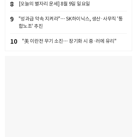
8
[오늘의 별자리 운세] 8월 9일 일요일
9
"성과급 약속 지켜라"… SK하이닉스, 생산·사무직 '통
합노조' 추진
10
"美 이란전 무기 소진… 장기화 시 중·러에 유리"