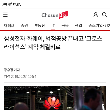
재테크
증권
부동산
IT
금융
산업
중소기업·벤
삼성전자-화웨이, 법적공방 끝내고 '크로스
라이선스' 계약 체결키로
장우정 기자
입력
2019.02.27. 10:54