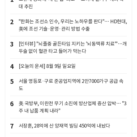
대 추진
2
"한화는 조선소 인수, 우리는 노하우를 판다"… HD현대,
美에 조선 기술·운영·관리 방법 수출
3
[인터뷰] "뇌졸중 골든타임 지키는 '뇌동맥류 치료'"…개
두술 없이 혈관 타고 들어가 막는다
4
[오늘의 운세] 8월 9일 일요일
5
서울 영등포·구로 준공업지역에 2만7000가구 공급 속
도
6
美 국방부, 이란전 무기 소진에 방산업체 증산 압박… "3
주 내 납품 계획 내라"
7
서장훈, 28억에 산 양재역 빌딩 450억에 내놨다