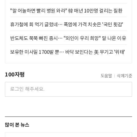
"말 어눌하면 빨리 병원 와라" 韓 매년 10만명 걸리는 질환
휴가철에 회 먹기 글렀네… 폭염에 가격 치솟은 '국민 횟감'
반도체도 쭉쭉 빠진 증시… "외인이 우리 희망" 말 나온 이유
보유한 미사일 1700발 뿐… 바닥 보인다는 美 무기고 '위태'
100자평
도움말
삭제기준
많이 본 뉴스