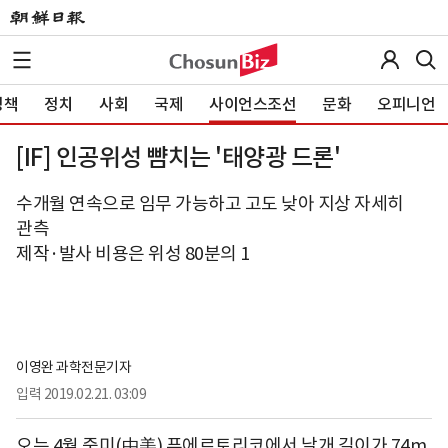
정책
정치
사회
국제
사이언스조선
문화
오피니언
[IF] 인공위성 뺨치는 '태양광 드론'
수개월 연속으로 임무 가능하고 고도 낮아 지상 자세히
관측
제작·발사 비용은 위성 80분의 1
이영완 과학전문기자
입력
2019.02.21. 03:09
오는 4월 중미(中美) 푸에르토리코에서 날개 길이가 74m