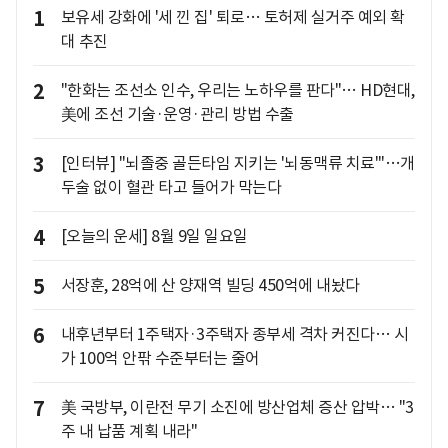
1
보유세 강화에 '세 낀 집' 퇴로… 토허제 실거주 예외 확
대 추진
2
"한화는 조선소 인수, 우리는 노하우를 판다"… HD현대,
美에 조선 기술·운영·관리 방법 수출
3
[인터뷰] "뇌졸중 골든타임 지키는 '뇌동맥류 치료'"…개
두술 없이 혈관 타고 들어가 막는다
4
[오늘의 운세] 8월 9일 일요일
5
서장훈, 28억에 산 양재역 빌딩 450억에 내놨다
6
내후년부터 1주택자·3주택자 종부세 격차 커진다… 시
가 100억 안팎 수준부터는 줄어
7
美 국방부, 이란전 무기 소진에 방산업체 증산 압박… "3
주 내 납품 계획 내라"