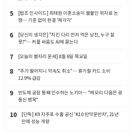
5
[법조 인사이드] 최태원 이혼소송이 불붙인 위자료 논
쟁… 기준 없어 판결 '제각각'
6
[당신의 생각은] "치킨 다리 먼저 먹은 남친, 누구 잘
못?"… 커플 싸움도 AI에 묻는다
7
[오늘의 별자리 운세] 8월 6일 목요일
8
"주가 떨어지니 약속도 취소"… 휴가철 카드 소비
12.9% 급감
9
반도체 공장 통째 인수하는 노키아… "메모리 다음은 광
통신 병목"
10
[단독] K9 자주포 수출 공신 'K10 탄약운반차', 21년
만에 성능 개량