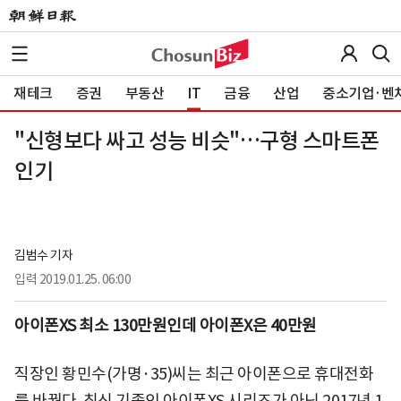
재테크
증권
부동산
IT
금융
산업
중소기업·벤
"신형보다 싸고 성능 비슷"…구형 스마트폰
인기
김범수 기자
입력
2019.01.25. 06:00
아이폰XS 최소 130만원인데 아이폰X은 40만원
직장인 황민수(가명·35)씨는 최근 아이폰으로 휴대전화
를 바꿨다. 최신 기종인 아이폰XS 시리즈가 아닌 2017년 1