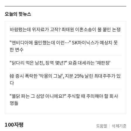
오늘의 핫뉴스
바람폈는데 위자료가 고작? 최태원 이혼소송이 불 붙인 논쟁
"엔비디아에 올인했는데 이런…" SK하이닉스가 예상치 못
한 변수
"닭다리 먹은 남친, 징역 몇년?" 요즘 대세라는 '재판장'
韓 증시 폭락한 '악몽의 그날', 지분 25% 날린 최대주주가 있
다
"불닭 파는 그 삼양 아니에요?" 주식할 때 주의해야 할 회사
명들
100자평
도움말
삭제기준