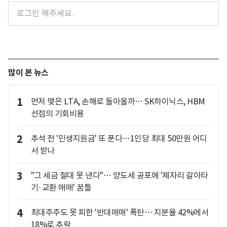
많이 본 뉴스
1
먼저 맺은 LTA, 손해로 돌아올까… SK하이닉스, HBM
선점의 기회비용
2
추석 전 '민생지원금' 또 푼다…1인당 최대 50만원 어디
서 받나
3
"그 세금 절대 못 낸다"… 양도세 공포에 '제자리 갈아타
기·교환 매매' 꿈틀
4
최대주주도 못 피한 '반대매매' 폭탄… 지분율 42%에서
18%로 추락