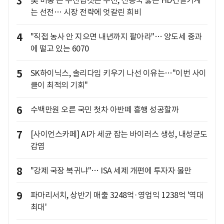
3
는 선전… 시장 전략에 엇갈린 희비
4
"직접 농사 안 지으면 내년까지 팔아라"… 양도세 중과
에 떨고 있는 6070
5
SK하이닉스, 솔리다임 키우기 나선 이유는…"이번 사이
클이 최적의 기회"
6
수백만원 오른 국민 첫차 아반떼 흥행 성공할까
7
[사이언스카페] AI가 세균 잡는 바이러스 생성, 내성균도
감염
8
"강제 국장 복귀냐"… ISA 세제 개편에 투자자 불만
9
파마리서치, 상반기 매출 3248억·영업익 1238억 '역대
최대'