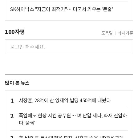
SK하이닉스 "지금이 최적기"… 미국서 키우는 '돈줄'
100자평
도움말
삭제기준
많이 본 뉴스
1
서장훈, 28억에 산 양재역 빌딩 450억에 내놨다
2
폭염에도 현장 지킨 공무원… 벼 낱알 세다, 화재 진압하
다 '풀썩'
美 비중 큰 두산밥캣은 부진, 신흥국 뚫은 HD건설기계