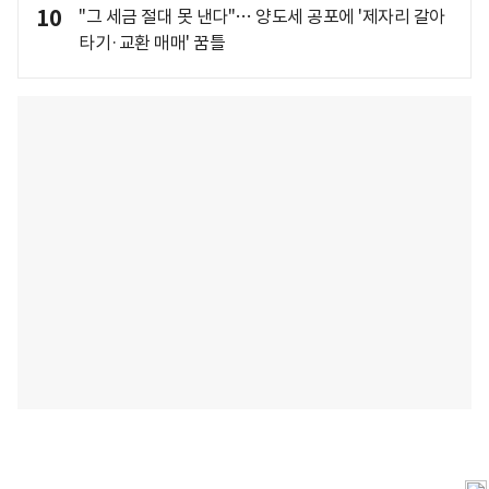
10
"그 세금 절대 못 낸다"… 양도세 공포에 '제자리 갈아
타기·교환 매매' 꿈틀