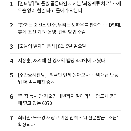
1
[인터뷰] "뇌졸중 골든타임 지키는 '뇌동맥류 치료'"…개
두술 없이 혈관 타고 들어가 막는다
2
"한화는 조선소 인수, 우리는 노하우를 판다"… HD현대,
美에 조선 기술·운영·관리 방법 수출
3
[오늘의 별자리 운세] 8월 9일 일요일
4
서장훈, 28억에 산 양재역 빌딩 450억에 내놨다
5
[주간증시전망] "외국인 언제 돌아오나"…역대급 반등
뒤 더 막막해진 증시
6
"직접 농사 안 지으면 내년까지 팔아라"… 양도세 중과
에 떨고 있는 6070
7
최태원·노소영 재상고 기한 임박…'재산분할금 1조원'
확정되나