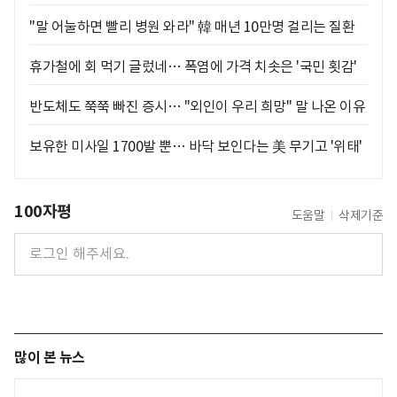
"말 어눌하면 빨리 병원 와라" 韓 매년 10만명 걸리는 질환
휴가철에 회 먹기 글렀네… 폭염에 가격 치솟은 '국민 횟감'
반도체도 쭉쭉 빠진 증시… "외인이 우리 희망" 말 나온 이유
보유한 미사일 1700발 뿐… 바닥 보인다는 美 무기고 '위태'
100자평
도움말
삭제기준
많이 본 뉴스