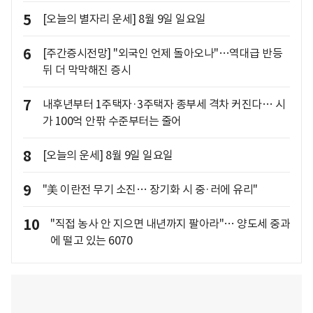
5
[오늘의 별자리 운세] 8월 9일 일요일
6
[주간증시전망] "외국인 언제 돌아오나"…역대급 반등
뒤 더 막막해진 증시
7
내후년부터 1주택자·3주택자 종부세 격차 커진다… 시
가 100억 안팎 수준부터는 줄어
8
[오늘의 운세] 8월 9일 일요일
9
"美 이란전 무기 소진… 장기화 시 중·러에 유리"
10
"직접 농사 안 지으면 내년까지 팔아라"… 양도세 중과
에 떨고 있는 6070