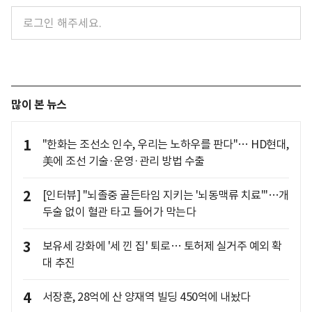
많이 본 뉴스
1
"한화는 조선소 인수, 우리는 노하우를 판다"… HD현대,
美에 조선 기술·운영·관리 방법 수출
2
[인터뷰] "뇌졸중 골든타임 지키는 '뇌동맥류 치료'"…개
두술 없이 혈관 타고 들어가 막는다
3
보유세 강화에 '세 낀 집' 퇴로… 토허제 실거주 예외 확
대 추진
4
서장훈, 28억에 산 양재역 빌딩 450억에 내놨다