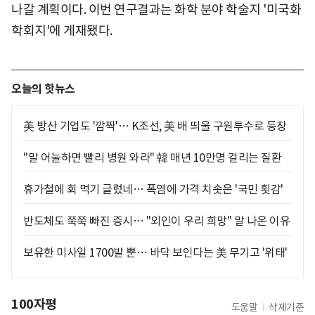
나갈 계획이다. 이번 연구결과는 화학 분야 학술지 '미국화
학회지'에 게재됐다.
오늘의 핫뉴스
美 방산 기업도 '깜짝'… K조선, 美 배 띄울 구원투수로 등장
"말 어눌하면 빨리 병원 와라" 韓 매년 10만명 걸리는 질환
휴가철에 회 먹기 글렀네… 폭염에 가격 치솟은 '국민 횟감'
반도체도 쭉쭉 빠진 증시… "외인이 우리 희망" 말 나온 이유
보유한 미사일 1700발 뿐… 바닥 보인다는 美 무기고 '위태'
100자평
도움말
삭제기준