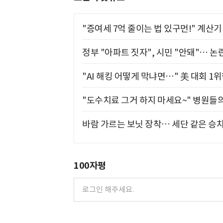
"증여세 7억 줄이는 법 있구먼!" 계산
정부 "아파트 짓자", 시민 "안돼"… 논란
"AI 해킹 어떻게 막냐면…" 美 대회 1
"도수치료 그거 하지 마세요~" 병원들
바람 가르는 보닛 장착… 세단 같은 승
100자평