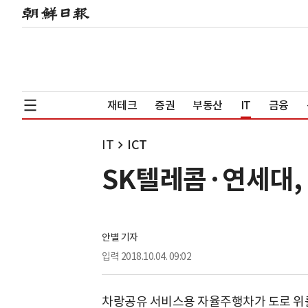
재테크
증권
부동산
IT
금융
IT
ICT
SK텔레콤·연세대,
안별 기자
입력
2018.10.04. 09:02
차랑공유 서비스용 자율주행차가 도로 위를