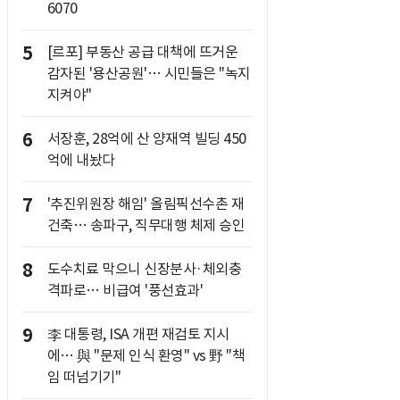
6070
5
[르포] 부동산 공급 대책에 뜨거운
감자된 '용산공원'… 시민들은 "녹지
지켜야"
6
서장훈, 28억에 산 양재역 빌딩 450
억에 내놨다
7
'추진위원장 해임' 올림픽선수촌 재
건축… 송파구, 직무대행 체제 승인
8
도수치료 막으니 신장분사·체외충
격파로… 비급여 '풍선효과'
9
李 대통령, ISA 개편 재검토 지시
에… 與 "문제 인식 환영" vs 野 "책
임 떠넘기기"