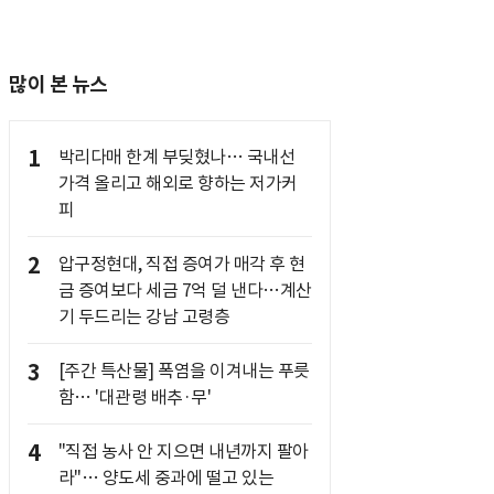
많이 본 뉴스
1
박리다매 한계 부딪혔나… 국내선
가격 올리고 해외로 향하는 저가커
피
2
압구정현대, 직접 증여가 매각 후 현
금 증여보다 세금 7억 덜 낸다…계산
기 두드리는 강남 고령층
3
[주간 특산물] 폭염을 이겨내는 푸릇
함… '대관령 배추·무'
4
"직접 농사 안 지으면 내년까지 팔아
라"… 양도세 중과에 떨고 있는