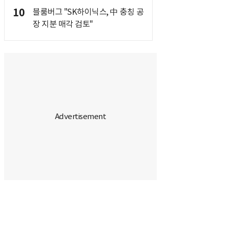
10
블룸버그 "SK하이닉스, 中 충칭 공
장 지분 매각 검토"