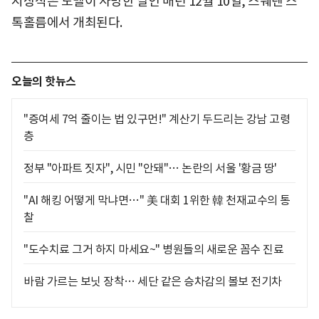
시상식은 노벨이 사망한 날인 매년 12월 10일, 스웨덴 스
톡홀름에서 개최된다.
오늘의 핫뉴스
"증여세 7억 줄이는 법 있구먼!" 계산기 두드리는 강남 고령
층
정부 "아파트 짓자", 시민 "안돼"… 논란의 서울 '황금 땅'
"AI 해킹 어떻게 막냐면…" 美 대회 1위한 韓 천재교수의 통
찰
"도수치료 그거 하지 마세요~" 병원들의 새로운 꼼수 진료
바람 가르는 보닛 장착… 세단 같은 승차감의 볼보 전기차