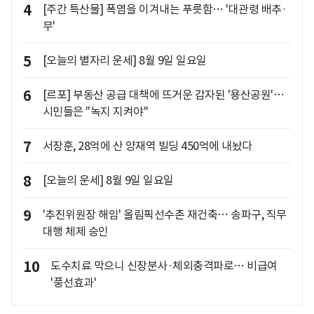
4
[주간 특산물] 폭염을 이겨내는 푸릇함… '대관령 배추·
무'
5
[오늘의 별자리 운세] 8월 9일 일요일
6
[르포] 부동산 공급 대책에 뜨거운 감자된 '용산공원'…
시민들은 "녹지 지켜야"
7
서장훈, 28억에 산 양재역 빌딩 450억에 내놨다
8
[오늘의 운세] 8월 9일 일요일
9
'추진위원장 해임' 올림픽선수촌 재건축… 송파구, 직무
대행 체제 승인
10
도수치료 막으니 신장분사·체외충격파로… 비급여
'풍선효과'