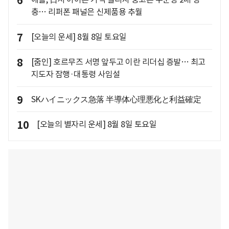
6
충… 리퍼폰 패널은 신제품용 추월
7
[오늘의 운세] 8월 8일 토요일
8
[줌인] 호르무즈 서명 앞두고 이란 리더십 증발… 최고
지도자 잠행·대통령 사임설
9
SKハイニックス急落 半導体心理悪化と利益確定
10
[오늘의 별자리 운세] 8월 8일 토요일