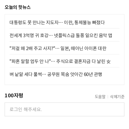
오늘의 핫뉴스
대통령도 못 만나는 지도자… 이란, 통제불능 빠졌다
전세계 3억명 귀 호강… 넷플릭스급 돌풍 일으킨 음악 앱
"저걸 왜 2배 주고 사지?"… 일본, 때아닌 아이폰 대란
"파혼 말할 엄두 안 나"… 주식으로 결혼자금 다 날린 女
벼 낱알 세다 풀썩… 공무원 목숨 앗아간 60년 관행
100자평
도움말
삭제기준