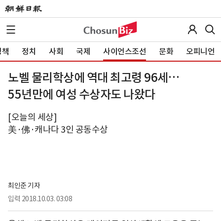
정책
정치
사회
국제
사이언스조선
문화
오피니언
노벨 물리학상에 역대 최고령 96세…
55년만에 여성 수상자도 나왔다
[오늘의 세상]
美·佛·캐나다 3인 공동수상
최인준 기자
입력
2018.10.03. 03:08