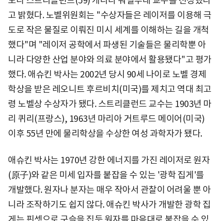
도나 스트리클런드(59) 캐나다 워털루대 교수를 선정했다
고 밝혔다. 노벨위원회는 "수상자들은 레이저를 이용해 극
도로 작은 물질로 이뤄진 미시 세계를 이해하는 길을 개척
했다"며 "레이저 공학에서 파생된 기술들은 물리학뿐 아
니라 다양한 산업 분야와 의료 분야에서 활용됐다"고 평가
했다. 애슈킨 박사는 2002년 당시 90세 나이로 노벨 경제
학상을 받은 레오니트 후르비치(미국)를 제치고 역대 최고
령 노벨상 수상자가 됐다. 스트리클런드 교수는 1903년 마
리 퀴리(프랑스), 1963년 마리아 거트루드 메이어(미국)
이후 55년 만에 물리학상을 수상한 여성 과학자가 됐다.
애슈킨 박사는 1970년 강한 에너지를 가진 레이저로 원자
(原子)와 같은 미세 입자를 붙잡을 수 있는 '광학 집게'를
개발했다. 원자나 분자는 매우 작아서 관찰이 어려울 뿐 아
니라 조작하기도 쉽지 않다. 애슈킨 박사가 개발한 광학 집
게는 핀셋으로 구슬을 집듯 원자를 마음대로 붙잡을 수 있