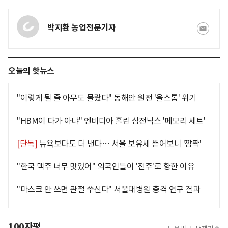
박지환 농업전문기자
오늘의 핫뉴스
"이렇게 될 줄 아무도 몰랐다" 동해안 원전 '올스톱' 위기
"HBM이 다가 아냐" 엔비디아 홀린 삼전닉스 '메모리 세트'
[단독]
뉴욕보다도 더 낸다… 서울 보유세 뜯어보니 '깜짝'
"한국 맥주 너무 맛있어" 외국인들이 '전주'로 향한 이유
"마스크 안 쓰면 관절 쑤신다" 서울대병원 충격 연구 결과
100자평