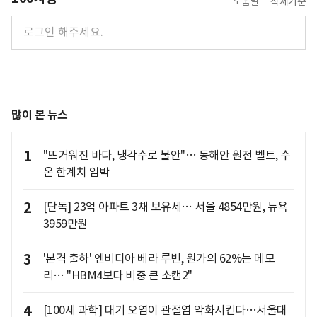
도움말
삭제기준
많이 본 뉴스
1
"뜨거워진 바다, 냉각수로 불안"… 동해안 원전 벨트, 수
온 한계치 임박
2
[단독] 23억 아파트 3채 보유세… 서울 4854만원, 뉴욕
3959만원
3
'본격 출하' 엔비디아 베라 루빈, 원가의 62%는 메모
리… "HBM4보다 비중 큰 소캠2"
4
[100세 과학] 대기 오염이 관절염 악화시킨다…서울대