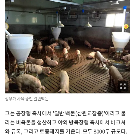
성우가 사육 중인 일반백돈.
그는 공장형 축사에서 '일반 백돈(삼원교잡종)'이라고 불
리는 비육돈을 생산하고 야외 방목장형 축사에서 버크셔
와 듀록, 그리고 토종돼지를 키운다. 모두 8000두 규모다.