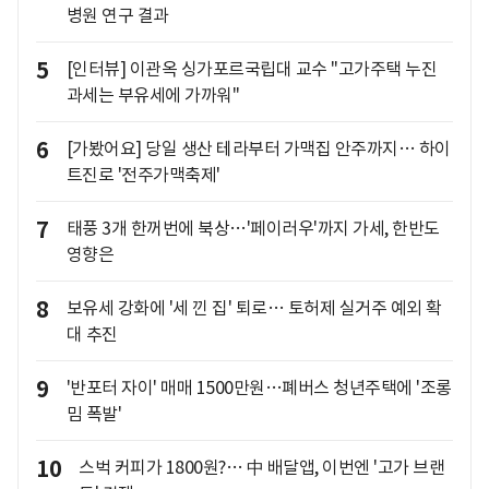
병원 연구 결과
5
[인터뷰] 이관옥 싱가포르국립대 교수 "고가주택 누진
과세는 부유세에 가까워"
6
[가봤어요] 당일 생산 테라부터 가맥집 안주까지… 하이
트진로 '전주가맥축제'
7
태풍 3개 한꺼번에 북상…'페이러우'까지 가세, 한반도
영향은
8
보유세 강화에 '세 낀 집' 퇴로… 토허제 실거주 예외 확
대 추진
9
'반포터 자이' 매매 1500만원…폐버스 청년주택에 '조롱
밈 폭발'
10
스벅 커피가 1800원?… 中 배달앱, 이번엔 '고가 브랜