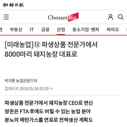
권
부동산
IT
금융
산업
중소기업·벤처
바이오
[미래농업]⑫ 파생상품 전문가에서
8000마리 돼지농장 대표로
박지환 농업전문기자
업데이트
2018.05.24. 00:29
파생상품 전문가에서 돼지농장 CEO로 변신
양돈은 FTA 후에도 버틸 수 있는 농업 분야
분뇨의 메탄가스를 연료로 전력생산 계획도