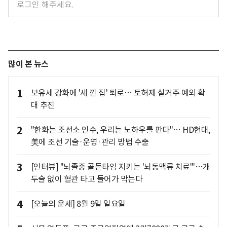
많이 본 뉴스
1
보유세 강화에 '세 낀 집' 퇴로… 토허제 실거주 예외 확
대 추진
2
"한화는 조선소 인수, 우리는 노하우를 판다"… HD현대,
美에 조선 기술·운영·관리 방법 수출
3
[인터뷰] "뇌졸중 골든타임 지키는 '뇌동맥류 치료'"…개
두술 없이 혈관 타고 들어가 막는다
4
[오늘의 운세] 8월 9일 일요일