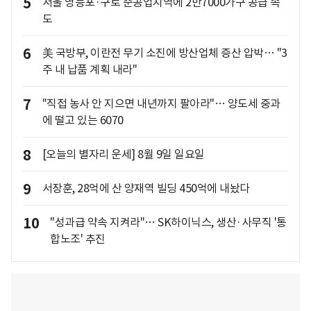
5
서울 영등포·구로 준공업지역에 2만7000가구 공급 속
도
6
美 국방부, 이란전 무기 소진에 방산업체 증산 압박… "3
주 내 납품 계획 내라"
7
"직접 농사 안 지으면 내년까지 팔아라"… 양도세 중과
에 떨고 있는 6070
8
[오늘의 별자리 운세] 8월 9일 일요일
9
서장훈, 28억에 산 양재역 빌딩 450억에 내놨다
10
"성과급 약속 지켜라"… SK하이닉스, 생산·사무직 '통
합노조' 추진