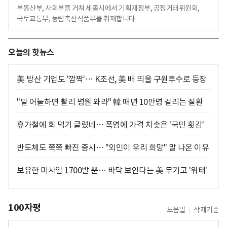
부동산부, 사회부를 거쳐 세종시에서 기획재정부, 공정거래위원회,
국토교통부, 농림축산식품부를 취재합니다.
오늘의 핫뉴스
美 방산 기업도 '깜짝'… K조선, 美 배 띄울 구원투수로 등장
"말 어눌하면 빨리 병원 와라" 韓 매년 10만명 걸리는 질환
휴가철에 회 먹기 글렀네… 폭염에 가격 치솟은 '국민 횟감'
반도체도 쭉쭉 빠진 증시… "외인이 우리 희망" 말 나온 이유
보유한 미사일 1700발 뿐… 바닥 보인다는 美 무기고 '위태'
100자평
도움말
삭제기준