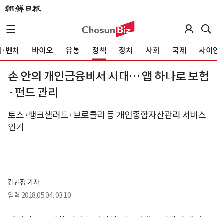
·벤처
바이오
유통
정책
정치
사회
국제
사이
손 안의 개인금융비서 시대… 앱 하나로 보험
·펀드 관리
토스·뱅크샐러드·브로콜리 등 개인종합자산관리 서비스
인기
김민정 기자
입력
2018.05.04. 03:10