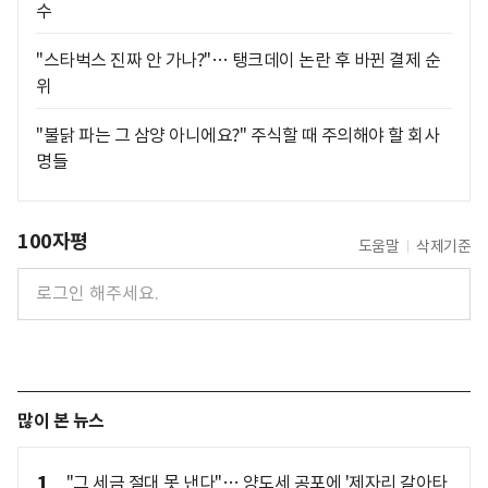
수
"스타벅스 진짜 안 가나?"… 탱크데이 논란 후 바뀐 결제 순
위
"불닭 파는 그 삼양 아니에요?" 주식할 때 주의해야 할 회사
명들
100자평
도움말
삭제기준
많이 본 뉴스
1
"그 세금 절대 못 낸다"… 양도세 공포에 '제자리 갈아타