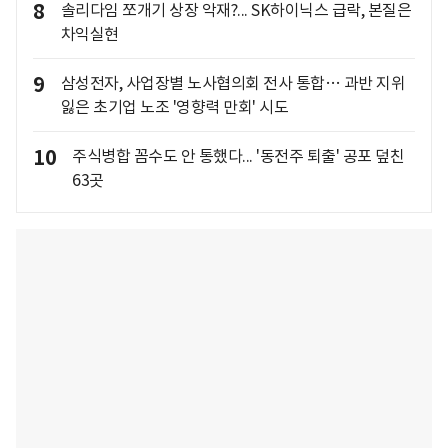
8
솔리다임 쪼개기 상장 악재?... SK하이닉스 급락, 본질은
차익실현
9
삼성전자, 사업장별 노사협의회 전사 통합… 과반 지위
잃은 초기업 노조 '영향력 만회' 시도
10
주식병합 꼼수도 안 통했다... '동전주 퇴출' 공포 덮친
63곳