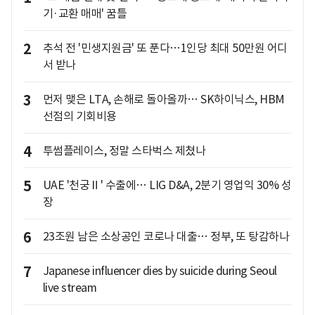
기·교환 매매' 꿈틀
2
추석 전 '민생지원금' 또 푼다…1인당 최대 50만원 어디
서 받나
3
먼저 맺은 LTA, 손해로 돌아올까… SK하이닉스, HBM
선점의 기회비용
4
투썸플레이스, 정말 스타벅스 제쳤나
5
UAE '천궁Ⅱ' 수출에… LIG D&A, 2분기 영업익 30% 성
장
6
23조원 남은 소상공인 코로나 대출… 정부, 또 탕감하나
7
Japanese influencer dies by suicide during Seoul
live stream