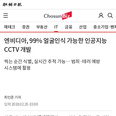
재테크
증권
부동산
IT
금융
산업
중소기업·벤
엔비디아, 99% 얼굴인식 가능한 인공지능
CCTV 개발
찍는 순간 식별, 실시간 추적 가능… 범죄·테러 예방
시스템에 활용
최인준 기자
입력
2018.02.20. 03:00