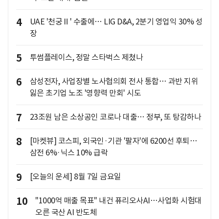
4
UAE '천궁Ⅱ' 수출에… LIG D&A, 2분기 영업익 30% 성
장
5
투썸플레이스, 정말 스타벅스 제쳤나
6
삼성전자, 사업장별 노사협의회 전사 통합… 과반 지위
잃은 초기업 노조 '영향력 만회' 시도
7
23조원 남은 소상공인 코로나 대출… 정부, 또 탕감하나
8
[마켓뷰] 코스피, 외국인·기관 '팔자'에 6200선 후퇴…
삼전 6%·닉스 10% 급락
9
[오늘의 운세] 8월 7일 금요일
10
"1000억 매출 목표" 내건 퓨리오사AI…사업화 시험대
오른 국산 AI 반도체