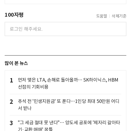
100자평
도움말
삭제기준
많이 본 뉴스
1
먼저 맺은 LTA, 손해로 돌아올까… SK하이닉스, HBM
선점의 기회비용
2
추석 전 '민생지원금' 또 푼다…1인당 최대 50만원 어디
서 받나
3
"그 세금 절대 못 낸다"… 양도세 공포에 '제자리 갈아타
기·교환 매매' 꿈틀