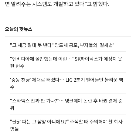
면 알려주는 시스템도 개발하고 있다"고 밝혔다.
오늘의 핫뉴스
"그 세금 절대 못 낸다" 양도세 공포, 부자들의 '절세법'
"엔비디아에 올인했는데 이런…" SK하이닉스가 예상치 못
한 변수
'중동 천궁' 제대로 터졌다… LIG 2분기 벌어들인 놀라운 액
수
"스타벅스 진짜 안 가나?"… 탱크데이 논란 후 바뀐 결제 순
위
"불닭 파는 그 삼양 아니에요?" 주식할 때 주의해야 할 회사
명들