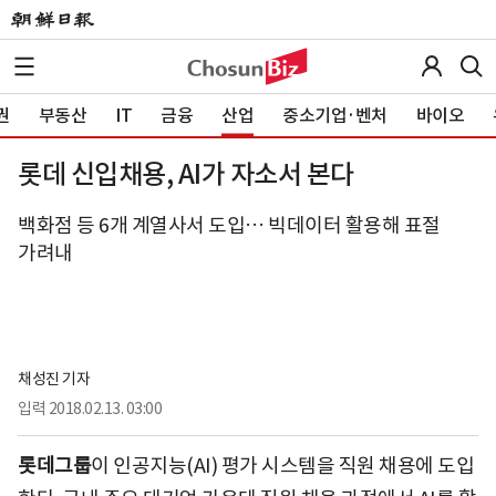
권
부동산
IT
금융
산업
중소기업·벤처
바이오
롯데 신입채용, AI가 자소서 본다
백화점 등 6개 계열사서 도입… 빅데이터 활용해 표절
가려내
채성진 기자
입력
2018.02.13. 03:00
롯데그룹
이 인공지능(AI) 평가 시스템을 직원 채용에 도입