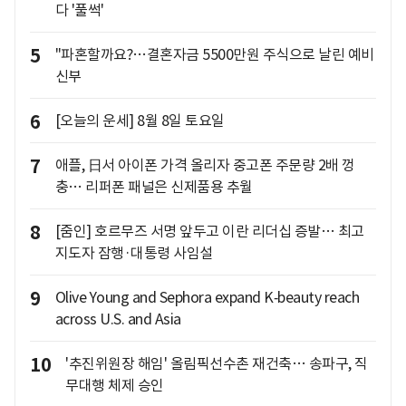
다 '풀썩'
5
"파혼할까요?…결혼자금 5500만원 주식으로 날린 예비
신부
6
[오늘의 운세] 8월 8일 토요일
7
애플, 日서 아이폰 가격 올리자 중고폰 주문량 2배 껑
충… 리퍼폰 패널은 신제품용 추월
8
[줌인] 호르무즈 서명 앞두고 이란 리더십 증발… 최고
지도자 잠행·대통령 사임설
9
Olive Young and Sephora expand K‑beauty reach
across U.S. and Asia
10
'추진위원장 해임' 올림픽선수촌 재건축… 송파구, 직
무대행 체제 승인