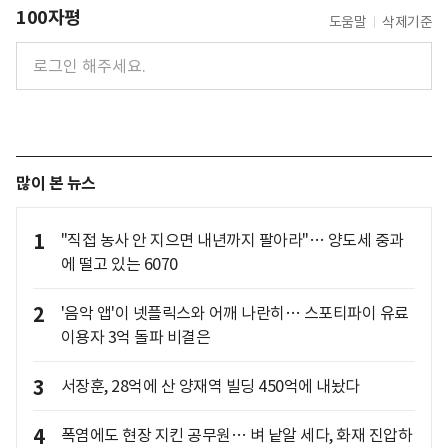
100자평
도움말
삭제기준
많이 본 뉴스
1
"직접 농사 안 지으면 내년까지 팔아라"… 양도세 중과
에 떨고 있는 6070
2
'음악 앱'이 넷플릭스와 어깨 나란히… 스포티파이 유료
이용자 3억 돌파 비결은
3
서장훈, 28억에 산 양재역 빌딩 450억에 내놨다
4
폭염에도 현장 지킨 공무원… 벼 낱알 세다, 화재 진압하