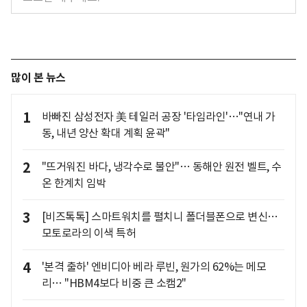
많이 본 뉴스
1
바빠진 삼성전자 美 테일러 공장 '타임라인'…"연내 가
동, 내년 양산 확대 계획 윤곽"
2
"뜨거워진 바다, 냉각수로 불안"… 동해안 원전 벨트, 수
온 한계치 임박
3
[비즈톡톡] 스마트워치를 펼치니 폴더블폰으로 변신…
모토로라의 이색 특허
4
'본격 출하' 엔비디아 베라 루빈, 원가의 62%는 메모
리… "HBM4보다 비중 큰 소캠2"