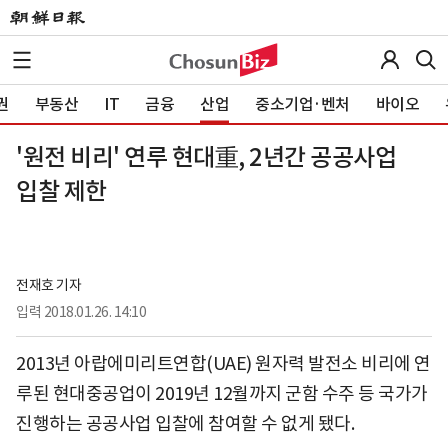
권
부동산
IT
금융
산업
중소기업·벤처
바이오
'원전 비리' 연루 현대重, 2년간 공공사업
입찰 제한
전재호 기자
입력
2018.01.26. 14:10
2013년 아랍에미리트연합(UAE) 원자력 발전소 비리에 연
루된 현대중공업이 2019년 12월까지 군함 수주 등 국가가
진행하는 공공사업 입찰에 참여할 수 없게 됐다.