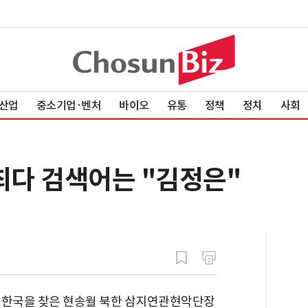
산업
중소기업·벤처
바이오
유통
정책
정치
사회
최다 검색어는 "김정은"
 한국을 찾은 현송월 북한 삼지연관현악단장