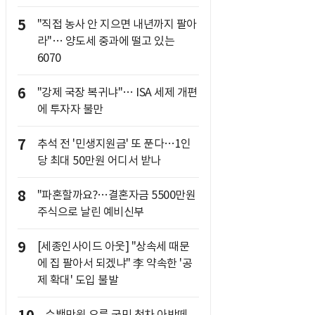
5
"직접 농사 안 지으면 내년까지 팔아
라"… 양도세 중과에 떨고 있는
6070
6
"강제 국장 복귀냐"… ISA 세제 개편
에 투자자 불만
7
추석 전 '민생지원금' 또 푼다…1인
당 최대 50만원 어디서 받나
8
"파혼할까요?…결혼자금 5500만원
주식으로 날린 예비신부
9
[세종인사이드 아웃] "상속세 때문
에 집 팔아서 되겠냐" 李 약속한 '공
제 확대' 도입 불발
수백만원 오른 국민 첫차 아반떼