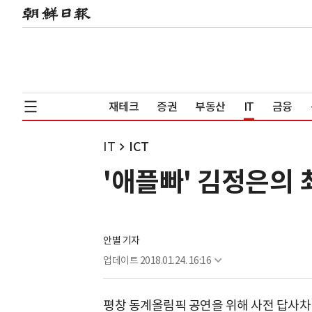
재테크
증권
부동산
IT
금융
IT
ICT
'애플빠' 김정은의 
안별 기자
업데이트
2018.01.24. 16:16
평창 동계올림픽 공연을 위해 사전 답사차