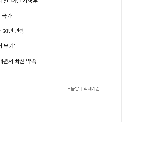
의 신' 내린 서장훈
진 국가
 60년 관행
퍼 무기'
 개편서 빠진 약속
도움말
삭제기준