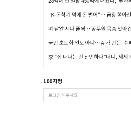
28억에 산 빌딩 450억에 내놨다, '투자
"K-굴착기 덕에 돈 벌어"… 금광 쏟아
벼 낱알 세다 풀썩… 공무원 목숨 앗아간
국민 초토화 일도 아냐… AI가 만든 '수
李 "집 떠나는 건 잔인하다"더니, 세제
100자평