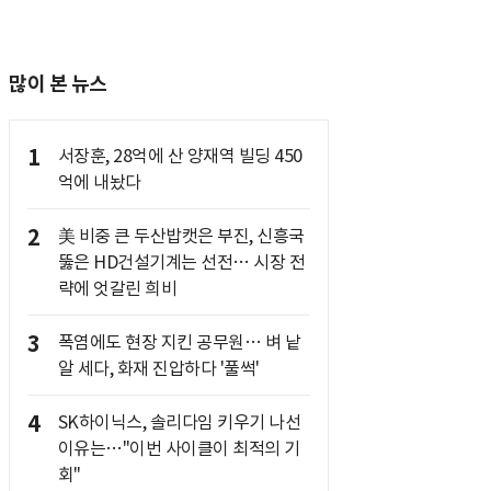
많이 본 뉴스
1
서장훈, 28억에 산 양재역 빌딩 450
억에 내놨다
2
美 비중 큰 두산밥캣은 부진, 신흥국
뚫은 HD건설기계는 선전… 시장 전
략에 엇갈린 희비
3
폭염에도 현장 지킨 공무원… 벼 낱
알 세다, 화재 진압하다 '풀썩'
4
SK하이닉스, 솔리다임 키우기 나선
이유는…"이번 사이클이 최적의 기
회"