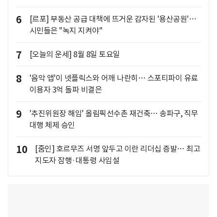
6
[르포] 부동산 공급 대책에 뜨거운 감자된 '용산공원'…
시민들은 "녹지 지켜야"
7
[오늘의 운세] 8월 8일 토요일
8
'음악 앱'이 넷플릭스와 어깨 나란히… 스포티파이 유료
이용자 3억 돌파 비결은
9
'추진위원장 해임' 올림픽선수촌 재건축… 송파구, 직무
대행 체제 승인
10
[줌인] 호르무즈 서명 앞두고 이란 리더십 증발… 최고
지도자 잠행·대통령 사임설