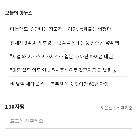
오늘의 핫뉴스
대통령도 못 만나는 지도자… 이란, 통제불능 빠졌다
전세계 3억명 귀 호강… 넷플릭스급 돌풍 일으킨 음악 앱
"저걸 왜 2배 주고 사지?"… 일본, 때아닌 아이폰 대란
"파혼 말할 엄두 안 나"… 주식으로 결혼자금 다 날린 女
벼 낱알 세다 풀썩… 공무원 목숨 앗아간 60년 관행
100자평
도움말
삭제기준