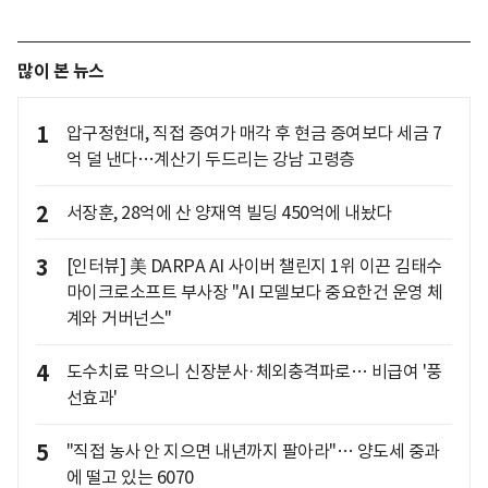
많이 본 뉴스
1
압구정현대, 직접 증여가 매각 후 현금 증여보다 세금 7
억 덜 낸다…계산기 두드리는 강남 고령층
2
서장훈, 28억에 산 양재역 빌딩 450억에 내놨다
3
[인터뷰] 美 DARPA AI 사이버 챌린지 1위 이끈 김태수
마이크로소프트 부사장 "AI 모델보다 중요한건 운영 체
계와 거버넌스"
4
도수치료 막으니 신장분사·체외충격파로… 비급여 '풍
선효과'
5
"직접 농사 안 지으면 내년까지 팔아라"… 양도세 중과
에 떨고 있는 6070