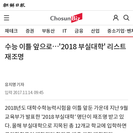
재테크
증권
부동산
IT
금융
산업
중소기업·벤
수능 이틀 앞으로…'2018 부실대학' 리스트
재조명
유지영 기자
입력
2017.11.14. 09:45
2018년도 대학수학능력시험을 이틀 앞둔 가운데 지난 9월
교육부가 발표한 '2018 부실대학' 명단이 재조명 받고 있
다. 올해 부실대학으로 지목된 총 12개교 학교에 입학하면