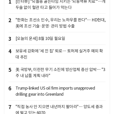
1
[인터뷰] "뇌졸중 골든타임 지키는 '뇌동맥류 치료'"…개
두술 없이 혈관 타고 들어가 막는다
2
"한화는 조선소 인수, 우리는 노하우를 판다"… HD현대,
美에 조선 기술·운영·관리 방법 수출
3
[오늘의 운세] 8월 10일 월요일
4
보유세 강화에 '세 낀 집' 퇴로… 토허제 실거주 예외 확
대 추진
5
美 국방부, 이란전 무기 소진에 방산업체 증산 압박… "3
주 내 납품 계획 내라"
6
Trump-linked US oil firm imports unapproved
drilling gear into Greenland
7
"직접 농사 안 지으면 내년까지 팔아라"… 양도세 중과
에 떨고 있는 6070