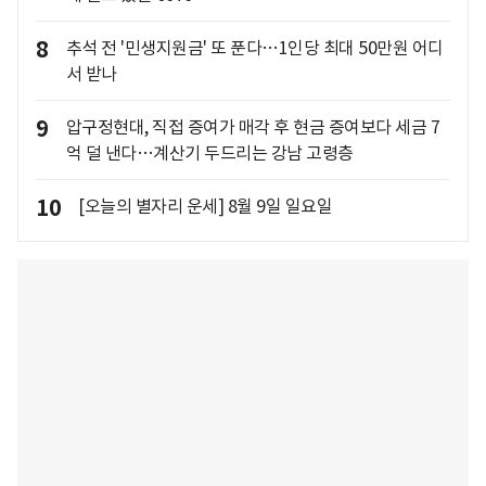
8
추석 전 '민생지원금' 또 푼다…1인당 최대 50만원 어디
서 받나
9
압구정현대, 직접 증여가 매각 후 현금 증여보다 세금 7
억 덜 낸다…계산기 두드리는 강남 고령층
10
[오늘의 별자리 운세] 8월 9일 일요일