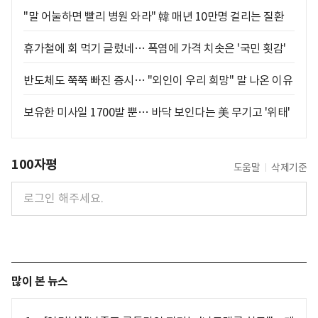
"말 어눌하면 빨리 병원 와라" 韓 매년 10만명 걸리는 질환
휴가철에 회 먹기 글렀네… 폭염에 가격 치솟은 '국민 횟감'
반도체도 쭉쭉 빠진 증시… "외인이 우리 희망" 말 나온 이유
보유한 미사일 1700발 뿐… 바닥 보인다는 美 무기고 '위태'
100자평
도움말
삭제기준
많이 본 뉴스