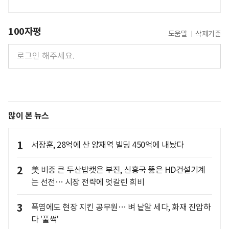
100자평
도움말
삭제기준
많이 본 뉴스
1
서장훈, 28억에 산 양재역 빌딩 450억에 내놨다
2
美 비중 큰 두산밥캣은 부진, 신흥국 뚫은 HD건설기계
는 선전… 시장 전략에 엇갈린 희비
3
폭염에도 현장 지킨 공무원… 벼 낱알 세다, 화재 진압하
다 '풀썩'