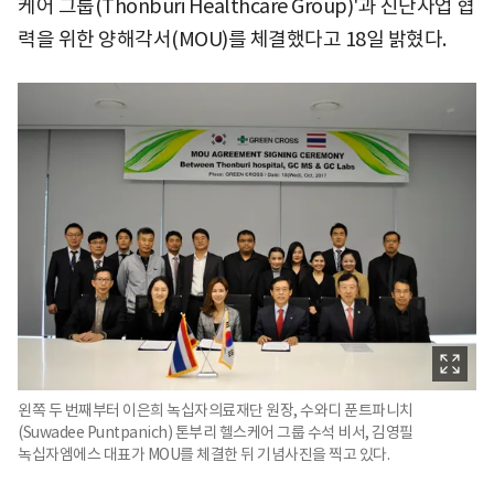
케어 그룹(Thonburi Healthcare Group)'과 진단사업 협
력을 위한 양해각서(MOU)를 체결했다고 18일 밝혔다.
왼쪽 두 번째부터 이은희 녹십자의료재단 원장, 수와디 푼트파니치
(Suwadee Puntpanich) 톤부리 헬스케어 그룹 수석 비서, 김영필
녹십자엠에스 대표가 MOU를 체결한 뒤 기념사진을 찍고 있다.