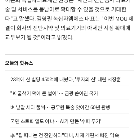
이은희 녹십자의료재단 원장은 "재단의 진단검사 의료기
술 및 서비스를 동남아로 확대할 수 있을 것으로 기대한
다"고 말했다. 김영필 녹십자엠에스 대표는 "이번 MOU 체
결이 회사의 진단시약 및 의료기기의 아세안 시장 확대에
교두보가 될 것"이라고 밝혔다.
오늘의 핫뉴스
28억에 산 빌딩 450억에 내놨다, '투자의 신' 내린 서장훈
"K-굴착기 덕에 돈 벌어"… 금광 쏟아진 국가
벼 낱알 세다 풀썩… 공무원 목숨 앗아간 60년 관행
국민 초토화 일도 아냐… AI가 만든 '수퍼 무기'
李 "집 떠나는 건 잔인하다"더니, 세제 개편서 빠진 약속