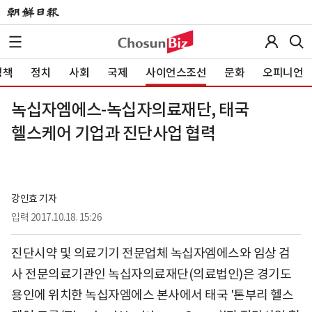
정책
정치
사회
국제
사이언스조선
문화
오피니언
녹십자엠에스-녹십자의료재단, 태국
헬스케어 기업과 진단사업 협력
강인효 기자
입력
2017.10.18. 15:26
진단시약 및 의료기기 전문업체 녹십자엠에스와 임상 검
사 전문의료기관인 녹십자의료재단(의료법인)은 경기도
용인에 위치한 녹십자엠에스 본사에서 태국 '톤부리 헬스