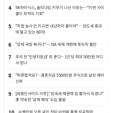
4
SK하이닉스, 솔리다임 키우기 나선 이유는…"이번 사이
클이 최적의 기회"
5
"직접 농사 안 지으면 내년까지 팔아라"… 양도세 중과
에 떨고 있는 6070
6
"강제 국장 복귀냐"… ISA 세제 개편에 투자자 불만
7
추석 전 '민생지원금' 또 푼다…1인당 최대 50만원 어디
서 받나
8
"파혼할까요?…결혼자금 5500만원 주식으로 날린 예비
신부
9
[세종인사이드 아웃] "상속세 때문에 집 팔아서 되겠냐"
李 약속한 '공제 확대' 도입 불발
10
수백만원 오른 국민 첫차 아반떼 흥행 성공할까