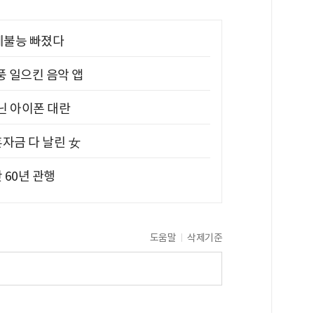
제불능 빠졌다
풍 일으킨 음악 앱
아닌 아이폰 대란
혼자금 다 날린 女
 60년 관행
도움말
삭제기준