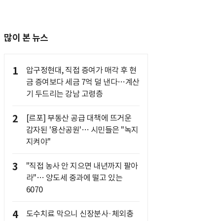
많이 본 뉴스
1
압구정현대, 직접 증여가 매각 후 현
금 증여보다 세금 7억 덜 낸다…계산
기 두드리는 강남 고령층
2
[르포] 부동산 공급 대책에 뜨거운
감자된 '용산공원'… 시민들은 "녹지
지켜야"
3
"직접 농사 안 지으면 내년까지 팔아
라"… 양도세 중과에 떨고 있는
6070
4
도수치료 막으니 신장분사·체외충