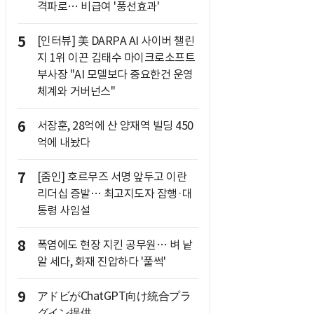
격파로… 비급여 '풍선효과'
5
[인터뷰] 美 DARPA AI 사이버 챌린
지 1위 이끈 김태수 마이크로소프트
부사장 "AI 모델보다 중요한건 운영
체계와 거버넌스"
6
서장훈, 28억에 산 양재역 빌딩 450
억에 내놨다
7
[줌인] 호르무즈 서명 앞두고 이란
리더십 증발… 최고지도자 잠행·대
통령 사임설
8
폭염에도 현장 지킨 공무원… 벼 낱
알 세다, 화재 진압하다 '풀썩'
9
アドビがChatGPT向け統合プラ
グイン提供