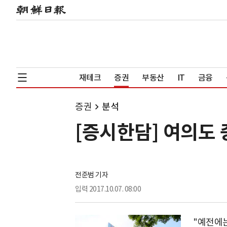
재테크
증권
부동산
IT
금융
증권
분석
[증시한담] 여의도
전준범 기자
입력
2017.10.07. 08:00
"예전에는