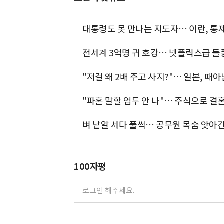
대통령도 못 만나는 지도자… 이란, 통
전세계 3억명 귀 호강… 넷플릭스급 돌
"저걸 왜 2배 주고 사지?"… 일본, 때
"파혼 말할 엄두 안 나"… 주식으로 결
벼 낱알 세다 풀썩… 공무원 목숨 앗아간
100자평