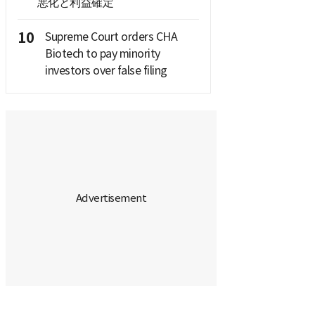
悪化と利益確定
10
Supreme Court orders CHA
Biotech to pay minority
investors over false filing