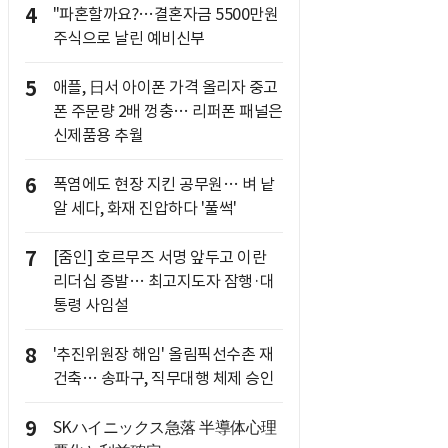
4
"파혼할까요?…결혼자금 5500만원
주식으로 날린 예비신부
5
애플, 日서 아이폰 가격 올리자 중고
폰 주문량 2배 껑충… 리퍼폰 패널은
신제품용 추월
6
폭염에도 현장 지킨 공무원… 벼 낱
알 세다, 화재 진압하다 '풀썩'
7
[줌인] 호르무즈 서명 앞두고 이란
리더십 증발… 최고지도자 잠행·대
통령 사임설
8
'추진위원장 해임' 올림픽선수촌 재
건축… 송파구, 직무대행 체제 승인
9
SKハイニックス急落 半導体心理