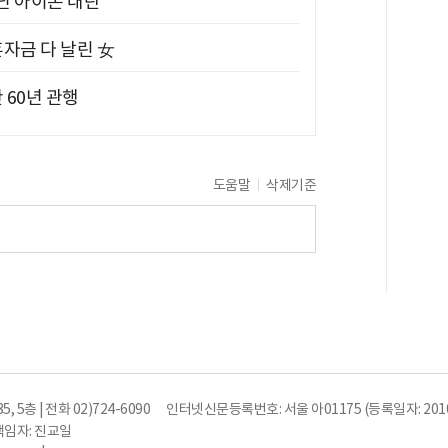
아닌 아이폰 대란
혼자금 다 날린 女
 60년 관행
도움말
삭제기준
5층 | 전화 02)724-6090
인터넷신문등록번호: 서울 아01175 (등록일자: 2010
임자: 진교일