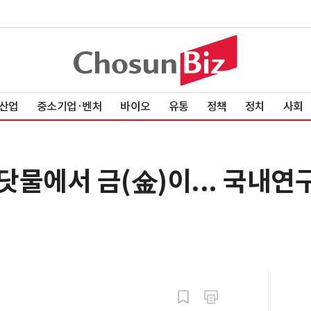
산업
중소기업·벤처
바이오
유통
정책
정치
사회
물에서 금(金)이... 국내연