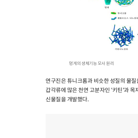
멍게의 생체기능 모사 원리
연구진은 튜니크롬과 비슷한 성질의 물질을
갑각류에 많은 천연 고분자인 '키틴'과 목
신물질을 개발했다.