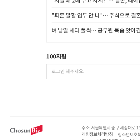
"저걸 왜 2배 주고 사지?"… 일본, 때
"파혼 말할 엄두 안 나"… 주식으로 결
벼 낱알 세다 풀썩… 공무원 목숨 앗아간
100자평
주소: 서울특별시 중구 세종대로 135, 
개인정보처리방침
청소년보호책