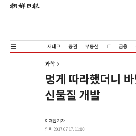
재테크
증권
부동산
IT
금융
과학
멍게 따라했더니 바닷
신물질 개발
이재원 기자
입력
2017.07.17. 11:00