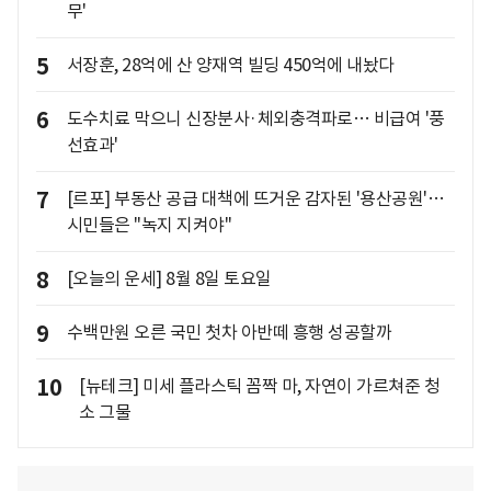
무'
5
서장훈, 28억에 산 양재역 빌딩 450억에 내놨다
6
도수치료 막으니 신장분사·체외충격파로… 비급여 '풍
선효과'
7
[르포] 부동산 공급 대책에 뜨거운 감자된 '용산공원'…
시민들은 "녹지 지켜야"
8
[오늘의 운세] 8월 8일 토요일
9
수백만원 오른 국민 첫차 아반떼 흥행 성공할까
10
[뉴테크] 미세 플라스틱 꼼짝 마, 자연이 가르쳐준 청
소 그물