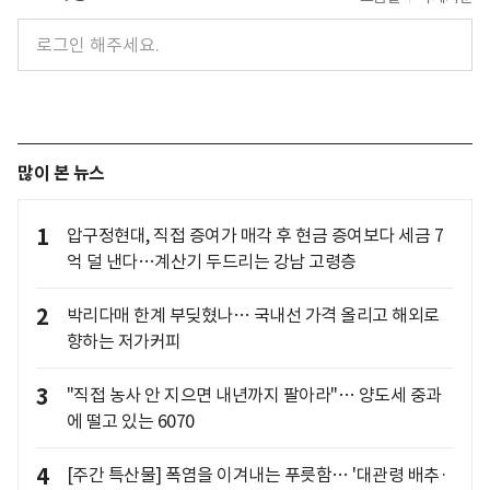
많이 본 뉴스
1
압구정현대, 직접 증여가 매각 후 현금 증여보다 세금 7
억 덜 낸다…계산기 두드리는 강남 고령층
2
박리다매 한계 부딪혔나… 국내선 가격 올리고 해외로
향하는 저가커피
3
"직접 농사 안 지으면 내년까지 팔아라"… 양도세 중과
에 떨고 있는 6070
4
[주간 특산물] 폭염을 이겨내는 푸릇함… '대관령 배추·