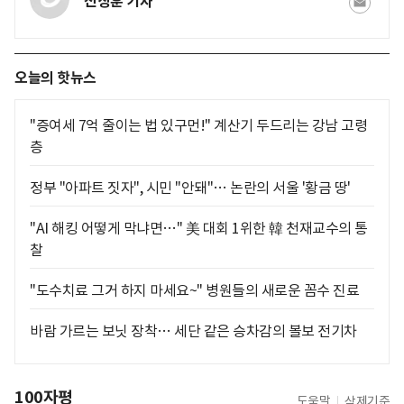
진상훈 기자
오늘의 핫뉴스
"증여세 7억 줄이는 법 있구먼!" 계산기 두드리는 강남 고령
층
정부 "아파트 짓자", 시민 "안돼"… 논란의 서울 '황금 땅'
"AI 해킹 어떻게 막냐면…" 美 대회 1위한 韓 천재교수의 통
찰
"도수치료 그거 하지 마세요~" 병원들의 새로운 꼼수 진료
바람 가르는 보닛 장착… 세단 같은 승차감의 볼보 전기차
100자평
도움말
삭제기준