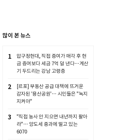
많이 본 뉴스
1
압구정현대, 직접 증여가 매각 후 현
금 증여보다 세금 7억 덜 낸다…계산
기 두드리는 강남 고령층
2
[르포] 부동산 공급 대책에 뜨거운
감자된 '용산공원'… 시민들은 "녹지
지켜야"
3
"직접 농사 안 지으면 내년까지 팔아
라"… 양도세 중과에 떨고 있는
6070