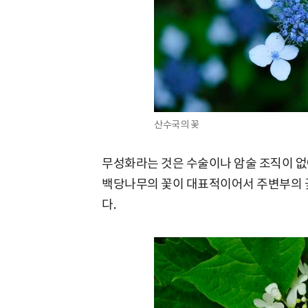
산수국의 꽃
무성화라는 것은 수술이나 암술 조직이 없
백당나무의 꽃이 대표적이어서 주변부의 
다.