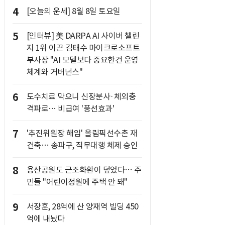
4
[오늘의 운세] 8월 8일 토요일
5
[인터뷰] 美 DARPA AI 사이버 챌린
지 1위 이끈 김태수 마이크로소프트
부사장 "AI 모델보다 중요한건 운영
체계와 거버넌스"
6
도수치료 막으니 신장분사·체외충
격파로… 비급여 '풍선효과'
7
'추진위원장 해임' 올림픽선수촌 재
건축… 송파구, 직무대행 체제 승인
8
용산공원도 근조화환이 덮었다… 주
민들 "어린이정원에 주택 안 돼"
9
서장훈, 28억에 산 양재역 빌딩 450
억에 내놨다