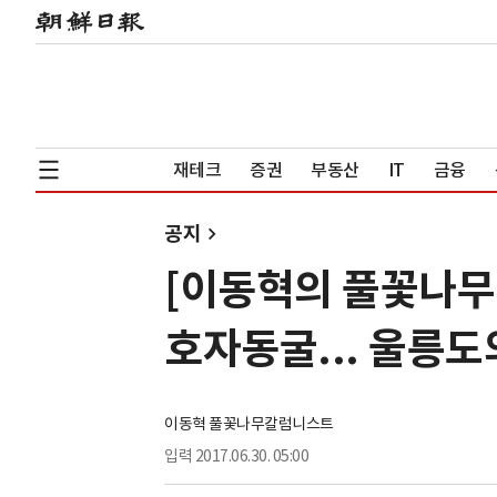
재테크
증권
부동산
IT
금융
공지
[이동혁의 풀꽃나무
호자동굴... 울릉
이동혁 풀꽃나무칼럼니스트
입력
2017.06.30. 05:00