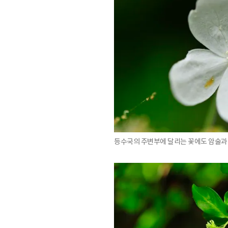
등수국의 주변부에 달리는 꽃에도 암술과