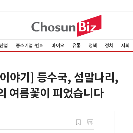
산업
중소기업·벤처
바이오
유통
정책
정치
사회
이야기] 등수국, 섬말나리,
도의 여름꽃이 피었습니다