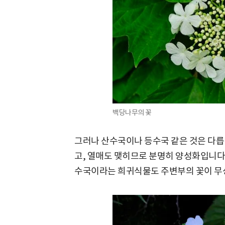
백당나무의 꽃
그러나 산수국이나 등수국 같은 것은 다릅
고, 열매도 맺히므로 분명히 양성화입니다
수국이라는 희귀식물도 주변부의 꽃이 무