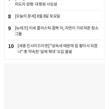
지도자 잠행·대통령 사임설
8
[오늘의 운세] 8월 8일 토요일
9
[뉴테크] 미세 플라스틱 꼼짝 마, 자연이 가르쳐준 청소
그물
10
[세종 인사이드아웃] "상속세 때문에 집 팔아서 되겠
냐" 李 약속한 '공제 확대' 도입 불발