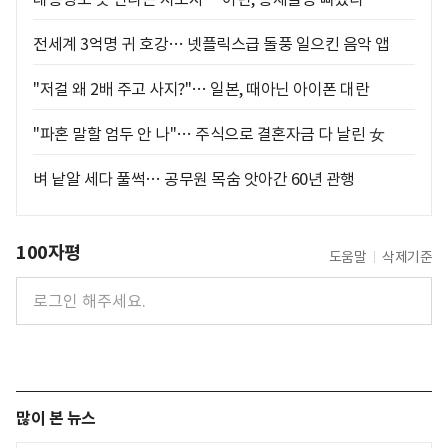
전세계 3억명 귀 호강… 넷플릭스급 돌풍 일으킨 음악 앱
"저걸 왜 2배 주고 사지?"… 일본, 때아닌 아이폰 대란
"파혼 말할 엄두 안 나"… 주식으로 결혼자금 다 날린 女
벼 낱알 세다 풀썩… 공무원 목숨 앗아간 60년 관행
100자평
도움말
삭제기준
많이 본 뉴스