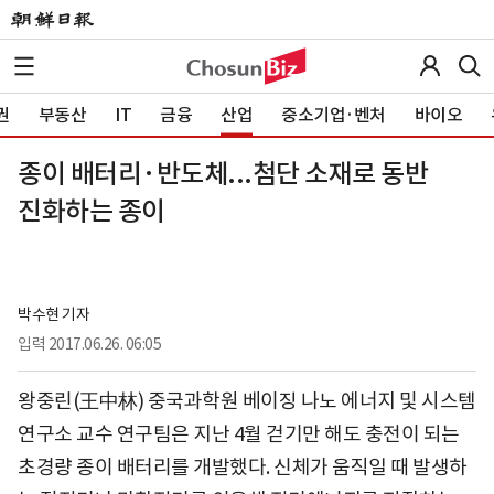
권
부동산
IT
금융
산업
중소기업·벤처
바이오
종이 배터리·반도체...첨단 소재로 동반
진화하는 종이
박수현 기자
입력
2017.06.26. 06:05
왕중린(王中林) 중국과학원 베이징 나노 에너지 및 시스템
연구소 교수 연구팀은 지난 4월 걷기만 해도 충전이 되는
초경량 종이 배터리를 개발했다. 신체가 움직일 때 발생하