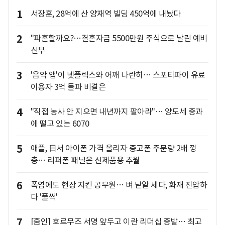
1
서장훈, 28억에 산 양재역 빌딩 450억에 내놨다
2
"파혼할까요?…결혼자금 5500만원 주식으로 날린 예비
신부
3
'음악 앱'이 넷플릭스와 어깨 나란히… 스포티파이 유료
이용자 3억 돌파 비결은
4
"직접 농사 안 지으면 내년까지 팔아라"… 양도세 중과
에 떨고 있는 6070
5
애플, 日서 아이폰 가격 올리자 중고폰 주문량 2배 껑
충… 리퍼폰 패널은 신제품용 추월
6
폭염에도 현장 지킨 공무원… 벼 낱알 세다, 화재 진압하
다 '풀썩'
7
[줌인] 호르무즈 서명 앞두고 이란 리더십 증발… 최고