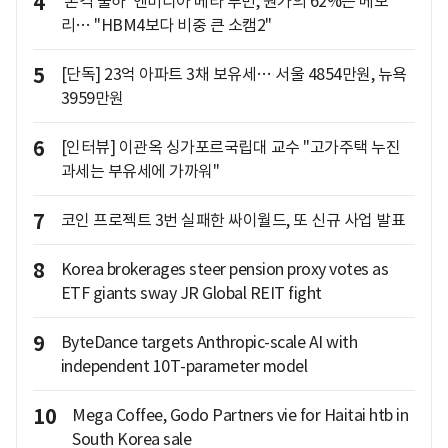
4
'본격 출하' 엔비디아 베라 루빈, 원가의 62%는 메모
리… "HBM4보다 비중 큰 소캠2"
5
[단독] 23억 아파트 3채 보유세… 서울 4854만원, 뉴욕
3959만원
6
[인터뷰] 이관옥 싱가포르국립대 교수 "고가주택 누진
과세는 부유세에 가까워"
7
코인 프로젝트 3번 실패한 싸이월드, 또 신규 사업 발표
8
Korea brokerages steer pension proxy votes as
ETF giants sway JR Global REIT fight
9
ByteDance targets Anthropic-scale AI with
independent 10T-parameter model
10
Mega Coffee, Godo Partners vie for Haitai htb in
South Korea sale