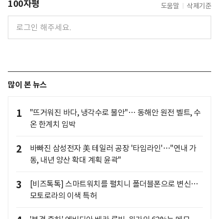
100자평
도움말
삭제기준
많이 본 뉴스
1
"뜨거워진 바다, 냉각수로 불안"… 동해안 원전 벨트, 수
온 한계치 임박
2
바빠진 삼성전자 美 테일러 공장 '타임라인'…"연내 가
동, 내년 양산 확대 계획 윤곽"
3
[비즈톡톡] 스마트워치를 펼치니 폴더블폰으로 변신…
모토로라의 이색 특허