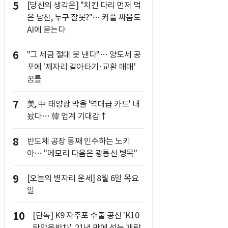
5
[당신의 생각은] "치킨 다리 먼저 먹
은 남친, 누구 잘못?"… 커플 싸움도
AI에 묻는다
6
"그 세금 절대 못 낸다"… 양도세 공
포에 '제자리 갈아타기·교환 매매'
꿈틀
7
美, 中 태양광 막을 '역대급 카드' 내
놨다… 韓 업계 기대감↑
8
반도체 공장 통째 인수하는 노키
아… "메모리 다음은 광통신 병목"
9
[오늘의 별자리 운세] 8월 6일 목요
일
10
[단독] K9 자주포 수출 공신 'K10
탄약운반차', 21년 만에 성능 개량