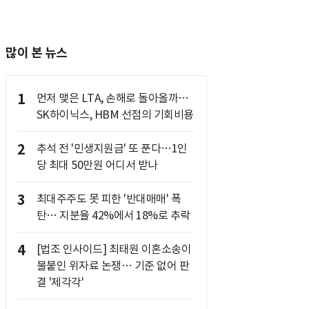
많이 본 뉴스
1
먼저 맺은 LTA, 손해로 돌아올까…
SK하이닉스, HBM 선점의 기회비용
2
추석 전 '민생지원금' 또 푼다…1인
당 최대 50만원 어디서 받나
3
최대주주도 못 피한 '반대매매' 폭
탄… 지분율 42%에서 18%로 추락
4
[법조 인사이드] 최태원 이혼소송이
불붙인 위자료 논쟁… 기준 없어 판
결 '제각각'