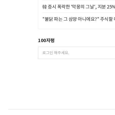
韓 증시 폭락한 '악몽의 그날', 지분 2
"불닭 파는 그 삼양 아니에요?" 주식할
100자평