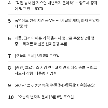
4
"직접 농사 안 지으면 내년까지 팔아라"… 양도세 중과
에 떨고 있는 6070
5
폭염에도 현장 지킨 공무원… 벼 낱알 세다, 화재 진압하
다 '풀썩'
6
애플, 日서 아이폰 가격 올리자 중고폰 주문량 2배 껑
충… 리퍼폰 패널은 신제품용 추월
7
[오늘의 운세] 8월 8일 토요일
8
[줌인] 호르무즈 서명 앞두고 이란 리더십 증발… 최고
지도자 잠행·대통령 사임설
9
SKハイニックス急落 半導体心理悪化と利益確定
10
[오늘의 별자리 운세] 8월 8일 토요일