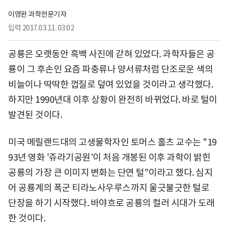
이영완 과학전문기자
입력
2017.03.11. 03:02
공룡은 오랫동안 흑백 사진에 갇혀 있었다. 과학자들은 공
룡이 그 후손인 요즘 파충류나 양서류처럼 단조로운 색의
비늘이나 딱딱한 껍질로 덮여 있었을 것이라고 생각했다.
하지만 1990년대 이후 상황이 완전히 바뀌었다. 바로 털이
발견된 것이다.
미국 메릴랜드대의 고생물학자인 토머스 홀츠 교수는 "19
93년 영화 '쥬라기공원'이 처음 개봉된 이후 과학이 밝힌
공룡의 가장 큰 이미지 변화는 단연 털"이라고 했다. 심지
어 공룡계의 폭군 티라노사우루스까지 울긋불긋한 털로
단장을 하기 시작했다. 바야흐로 공룡의 컬러 시대가 도래
한 것이다.