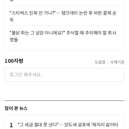
"스타벅스 진짜 안 가나?"… 탱크데이 논란 후 바뀐 결제 순
위
"불닭 파는 그 삼양 아니에요?" 주식할 때 주의해야 할 회사
명들
100자평
도움말
삭제기준
많이 본 뉴스
1
"그 세금 절대 못 낸다"… 양도세 공포에 '제자리 갈아타