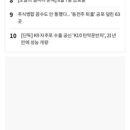
8
[오늘의 별자리 운세] 8월 7일 금요일
9
주식병합 꼼수도 안 통했다... '동전주 퇴출' 공포 덮친 63
곳
10
[단독] K9 자주포 수출 공신 'K10 탄약운반차', 21년
만에 성능 개량