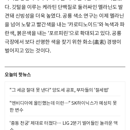
다. 깃털을 이루는 케라틴 단백질로 둘러싸인 멜라닌도 발
견돼 신빙성을 더욱 높였다. 공룡 색소 연구는 이제 멜라닌
을 넘어 노랗고 빨간색을 내는 '카로티노이드'와 녹색과 파
란색, 붉은색을 내는 '포르피린'으로 확대되고 있다. 공룡
극장에서 보다 선명한 색을 찾기 위한 화소(畵素) 경쟁이
벌어지고 있는 것이다.
오늘의 핫뉴스
"그 세금 절대 못 낸다" 양도세 공포, 부자들의 '절세법'
"엔비디아에 올인했는데 이런…" SK하이닉스가 예상치 못
한 변수
'중동 천궁' 제대로 터졌다… LIG 2분기 벌어들인 놀라운 액
수