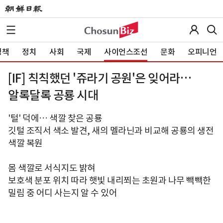
정책
정치
사회
국제
사이언스조선
문화
오피니언
[IF] 칙칙했던 '쥬라기 공원'은 잊어라…
알록달록 공룡 시대
'털' 덕에… 색깔 찾은 공룡
깃털 조직서 색소 발견, 새의 멜라닌과 비교해 공룡의 생전
색깔 복원
몸 색깔로 서식지도 밝혀
보호색 분포 위치 따라 햇빛 내리쬐는 초원과 나무 빽빽한
밀림 중 어디 사는지 알 수 있어