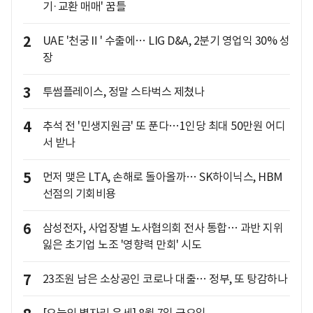
기·교환 매매' 꿈틀
2
UAE '천궁Ⅱ' 수출에… LIG D&A, 2분기 영업익 30% 성
장
3
투썸플레이스, 정말 스타벅스 제쳤나
4
추석 전 '민생지원금' 또 푼다…1인당 최대 50만원 어디
서 받나
5
먼저 맺은 LTA, 손해로 돌아올까… SK하이닉스, HBM
선점의 기회비용
6
삼성전자, 사업장별 노사협의회 전사 통합… 과반 지위
잃은 초기업 노조 '영향력 만회' 시도
7
23조원 남은 소상공인 코로나 대출… 정부, 또 탕감하나